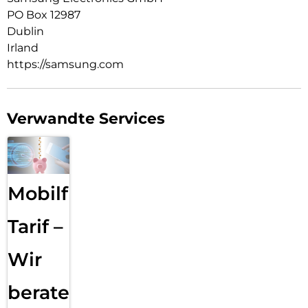
Wiedergabe oder löst die Kamera für ein Gruppenfoto aus.
PO Box 12987
Dublin
Irland
https://samsung.com
Verwandte Services
Mobilfunk
Tarif –
Wir
beraten