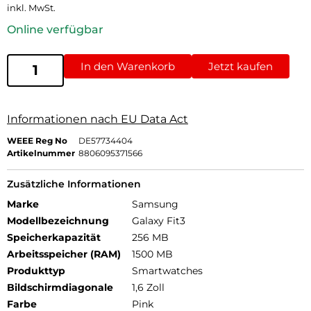
inkl. MwSt.
Online verfügbar
In den Warenkorb
Jetzt kaufen
Informationen nach EU Data Act
WEEE Reg No
DE57734404
Artikelnummer
8806095371566
Zusätzliche Informationen
Marke
Samsung
Modellbezeichnung
Galaxy Fit3
Speicherkapazität
256 MB
Arbeitsspeicher (RAM)
1500 MB
Produkttyp
Smartwatches
Bildschirmdiagonale
1,6 Zoll
Farbe
Pink