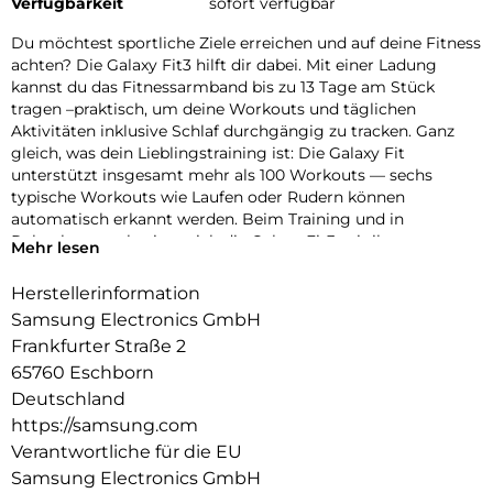
Verfügbarkeit
sofort verfügbar
Du möchtest sportliche Ziele erreichen und auf deine Fitness
achten? Die Galaxy Fit3 hilft dir dabei. Mit einer Ladung
kannst du das Fitnessarmband bis zu 13 Tage am Stück
tragen –praktisch, um deine Workouts und täglichen
Aktivitäten inklusive Schlaf durchgängig zu tracken. Ganz
gleich, was dein Lieblingstraining ist: Die Galaxy Fit
unterstützt insgesamt mehr als 100 Workouts — sechs
typische Workouts wie Laufen oder Rudern können
automatisch erkannt werden. Beim Training und in
Ruhephasen schmiegt sich die Galaxy Fit3 mit ihrem
Mehr lesen
Aluminium-Gehäuse angenehm leicht und kaum spürbar an
dein Handgelenk. Wissenswerte Infos kannst du über das
Herstellerinformation
große Display ablesen und zahlreiche Funktionen hierüber
Samsung Electronics GmbH
bequem steuern. Über verschiedene Wellnesswerte wie
Frankfurter Straße 2
Schrittzahl, Puls oder Blutsauerstoffsättigung kannst du
65760 Eschborn
Erkenntnisse für einen aktiven Lifestyle gewinnen.Verbindest
du deine Galaxy Fit3 mit einem Galaxy Smartphone, siehst
Deutschland
du am Handgelenk eingehende Anrufe, beantwortest
https://samsung.com
eingehende Nachrichten, wechselst zum Beispiel während
Verantwortliche für die EU
des Trainings komfortabel zum nächsten Lied der aktuellen
Samsung Electronics GmbH
Wiedergabe oder löst die Kamera für ein Gruppenfoto aus.