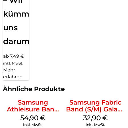
– Wir
kümmern
uns
darum!
ab 7,49 €
inkl. MwSt.
Mehr
erfahren
Ähnliche Produkte
Samsung
Samsung Fabric
Athleisure Band
Band (S/M) Galaxy
(S/M) Galaxy
Watch8/Watch8
54,90
€
32,90
€
Watch8/Watch8
Classic Red
inkl. MwSt.
inkl. MwSt.