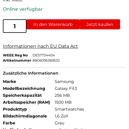
inkl. MwSt.
Online verfügbar
In den Warenkorb
Jetzt kaufen
Informationen nach EU Data Act
WEEE Reg No
DE57734404
Artikelnummer
8806095369532
Zusätzliche Informationen
Marke
Samsung
Modellbezeichnung
Galaxy Fit3
Speicherkapazität
256 MB
Arbeitsspeicher (RAM)
1500 MB
Produkttyp
Smartwatches
Bildschirmdiagonale
1,6 Zoll
Farbe
Grau