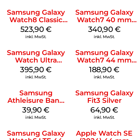
Classic Graphite
Samsung Galaxy
Samsung Galaxy
Watch8 Classic
Watch7 40 mm
Black
Green
523,90
€
340,90
€
inkl. MwSt.
inkl. MwSt.
Samsung Galaxy
Samsung Galaxy
Watch Ultra
Watch7 44 mm
Titanium Gray
Green
395,90
€
188,90
€
inkl. MwSt.
inkl. MwSt.
Samsung
Samsung Galaxy
Athleisure Band
Fit3 Silver
M/L Galaxy
39,90
€
64,90
€
Watch7 Silver
inkl. MwSt.
inkl. MwSt.
Samsung Galaxy
Apple Watch SE