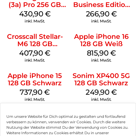
(3a) Pro 256 GB
Business Edition
Grey
256 GB Grey
430,90
€
266,90
€
inkl. MwSt.
inkl. MwSt.
Crosscall Stellar-
Apple iPhone 16
M6 128 GB
128 GB Weiß
Schwarz
407,90
€
815,90
€
inkl. MwSt.
inkl. MwSt.
Apple iPhone 15
Sonim XP400 5G
128 GB Schwarz
128 GB Schwarz
737,90
€
249,90
€
inkl. MwSt.
inkl. MwSt.
Um unsere Website für Dich optimal zu gestalten und fortlaufend
verbessern zu können, verwenden wir Cookies. Durch die weitere
Nutzung der Website stimmst Du der Verwendung von Cookies zu.
Impressum
Weitere Informationen zu Cookies erhältst Du in unserer