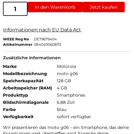
In den Warenkorb
Jetzt kaufen
Informationen nach EU Data Act
WEEE Reg No
DE79679404
Artikelnummer
0840493608112
Zusätzliche Informationen
Marke
Motorola
Modellbezeichnung
moto g06
Speicherkapazität
128 GB
Arbeitsspeicher (RAM)
4 GB
Produkttyp
Smartphones
Bildschirmdiagonale
6,88 Zoll
Farbe
Blau
Verfügbarkeit
sofort verfügbar
Wir präsentieren das moto g06 – ein Smartphone, das deine
Erwartungen weit übertreffen wird. Erwecke deine