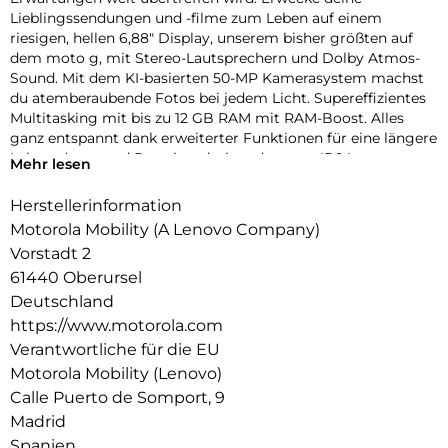
Lieblingssendungen und -filme zum Leben auf einem
riesigen, hellen 6,88″ Display, unserem bisher größten auf
dem moto g, mit Stereo-Lautsprechern und Dolby Atmos-
Sound. Mit dem KI-basierten 50-MP Kamerasystem machst
du atemberaubende Fotos bei jedem Licht. Supereffizientes
Multitasking mit bis zu 12 GB RAM mit RAM-Boost. Alles
ganz entspannt dank erweiterter Funktionen für eine längere
Lebensdauer und Premiumdesign, darunter IP64-
Mehr lesen
Wasserschutz, Corning Gorilla Glass 3 und lederinspiriertem
Finish. Mit einmal Laden bist du 2 Tage dabei. Und exklusive
Herstellerinformation
Moto-Funktionen machen dein Smartphone sicherer,
Motorola Mobility (A Lenovo Company)
individueller und unterhaltsamer. Mit Circle-to-Search kannst
Vorstadt 2
du sofort alles auf deinem Smartphone suchen. Hol dir mehr
61440 Oberursel
mit dem moto g06.
Deutschland
https://www.motorola.com
Verantwortliche für die EU
Motorola Mobility (Lenovo)
Calle Puerto de Somport, 9
Madrid
Spanien