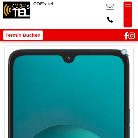
COE’s-tel
Termin Buchen