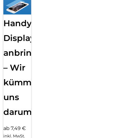
Handy
Displayfolie
anbringen
– Wir
kümmern
uns
darum!
ab 7,49 €
inkl. MwSt.