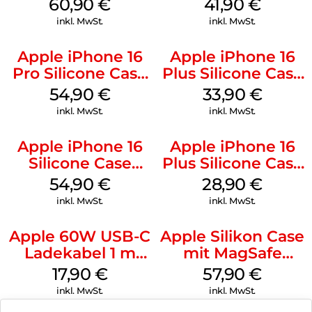
MagSafe Stone
MagSafe Stone
60,90
€
41,90
€
Gray
Gray
inkl. MwSt.
inkl. MwSt.
Apple iPhone 16
Apple iPhone 16
Pro Silicone Case
Plus Silicone Case
MagSafe Black
MagSafe Lake
54,90
€
33,90
€
Green
inkl. MwSt.
inkl. MwSt.
Apple iPhone 16
Apple iPhone 16
Silicone Case
Plus Silicone Case
MagSafe Lake
MagSafe Black
54,90
€
28,90
€
Green
inkl. MwSt.
inkl. MwSt.
Apple 60W USB-C
Apple Silikon Case
Ladekabel 1 m
mit MagSafe
Weiß
iPhone 14 Pro
17,90
€
57,90
€
(PRODUCT)RED
inkl. MwSt.
inkl. MwSt.