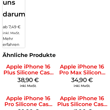
uns
darum!
ab 7,49 €
inkl. MwSt.
Mehr
erfahren
Ähnliche Produkte
Apple iPhone 16
Apple iPhone 16
Plus Silicone Case
Pro Max Silicone
MagSafe Denim
Case MagSafe
38,90
€
34,90
€
Denim
inkl. MwSt.
inkl. MwSt.
Apple iPhone 16
Apple iPhone 16
Pro Silicone Case
Plus Silicone Case