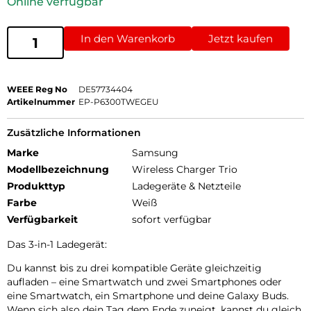
Online verfügbar
In den Warenkorb
Jetzt kaufen
WEEE Reg No
DE57734404
Artikelnummer
EP-P6300TWEGEU
Zusätzliche Informationen
Marke
Samsung
Modellbezeichnung
Wireless Charger Trio
Produkttyp
Ladegeräte & Netzteile
Farbe
Weiß
Verfügbarkeit
sofort verfügbar
Das 3-in-1 Ladegerät:
Du kannst bis zu drei kompatible Geräte gleichzeitig
aufladen – eine Smartwatch und zwei Smartphones oder
eine Smartwatch, ein Smartphone und deine Galaxy Buds.
Wenn sich also dein Tag dem Ende zuneigt, kannst du gleich