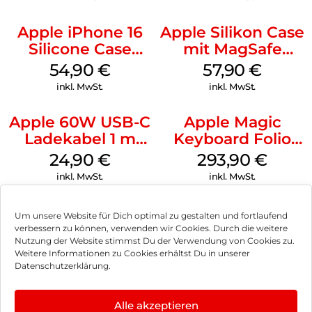
Apple iPhone 16
Apple Silikon Case
Silicone Case
mit MagSafe
MagSafe Black
iPhone 14 Pro
54,90
€
57,90
€
(PRODUCT)RED
inkl. MwSt.
inkl. MwSt.
Apple 60W USB-C
Apple Magic
Ladekabel 1 m
Keyboard Folio
Weiß
iPad 10.9″ (10.Gen.)
24,90
€
293,90
€
Weiß
inkl. MwSt.
inkl. MwSt.
Um unsere Website für Dich optimal zu gestalten und fortlaufend
verbessern zu können, verwenden wir Cookies. Durch die weitere
Nutzung der Website stimmst Du der Verwendung von Cookies zu.
Impressum
Weitere Informationen zu Cookies erhältst Du in unserer
Datenschutzerklärung.
AGB
Datenschutz
Alle akzeptieren