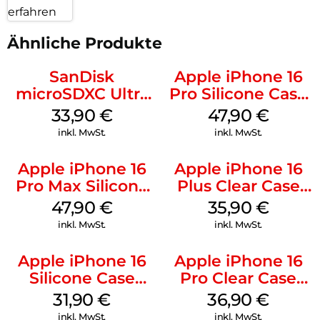
erfahren
Ähnliche Produkte
SanDisk
Apple iPhone 16
microSDXC Ultra
Pro Silicone Case
128 GB + Adapter
MagSafe Denim
33,90
€
47,90
€
Mobile
inkl. MwSt.
inkl. MwSt.
Apple iPhone 16
Apple iPhone 16
Pro Max Silicone
Plus Clear Case
Case MagSafe
MagSafe
47,90
€
35,90
€
Black
Transparent
inkl. MwSt.
inkl. MwSt.
Apple iPhone 16
Apple iPhone 16
Silicone Case
Pro Clear Case
MagSafe Fuchsia
MagSafe
31,90
€
36,90
€
Transparent
inkl. MwSt.
inkl. MwSt.