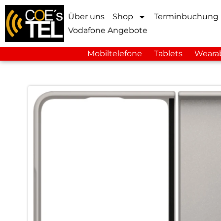
Über uns
Shop
Terminbuchung
Vodafone Angebote
Mobiltelefone
Tablets
Weara