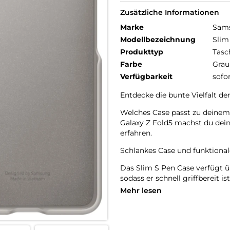
Zusätzliche Informationen
Marke
Sam
Modellbezeichnung
Slim
Produkttyp
Tasc
Farbe
Grau
Verfügbarkeit
sofo
Entdecke die bunte Vielfalt der
Welches Case passt zu deinem 
Galaxy Z Fold5 machst du dei
erfahren.
Schlankes Case und funktional
Das Slim S Pen Case verfügt üb
sodass er schnell griffbereit i
Smartphones bleibt dabei erha
Mehr lesen
eine elegante und schlanke L
Der S Pen ist schnell zur Hand: