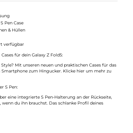
sung
 S Pen Case
hen & Hüllen
rt verfügbar
 Cases für dein Galaxy Z Fold5:
Style? Mit unseren neuen und praktischen Cases für das
n Smartphone zum Hingucker. Klicke hier um mehr zu
er S Pen:
er eine integrierte S Pen-Halterung an der Rückseite,
st, wenn du ihn brauchst. Das schlanke Profil deines
lten. Mit seinen trendigen Farboptionen bietet das Case
ösung, um deinen S Pen sicher aufzubewahren.