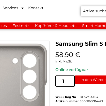
Services
Kontakt
bles
Festnetz
Kopfhörer & Headsets
Smart Hom
Samsung Slim S 
58,90
€
inkl. MwSt.
Online verfügbar
In den Waren
WEEE Reg No
DE57734404
Artikelnummer
8806095084473