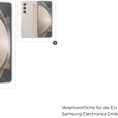
Spare dir die Suche nach dein
Pen und machst ihn einsatzbere
Platz verstauen.
Verantwortliche für die EU
Samsung Electronics Gm