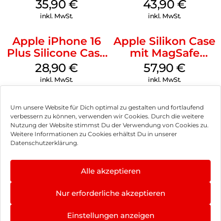
MagSafe
MagSafe Plum
35,90
€
43,90
€
Transparent
inkl. MwSt.
inkl. MwSt.
Apple iPhone 16
Apple Silikon Case
Plus Silicone Case
mit MagSafe
MagSafe Black
iPhone 14 Pro
28,90
€
57,90
€
(PRODUCT)RED
inkl. MwSt.
inkl. MwSt.
Um unsere Website für Dich optimal zu gestalten und fortlaufend
verbessern zu können, verwenden wir Cookies. Durch die weitere
Nutzung der Website stimmst Du der Verwendung von Cookies zu.
Impressum
Weitere Informationen zu Cookies erhältst Du in unserer
Datenschutzerklärung.
AGB
Datenschutz
Alle akzeptieren
Vertrag widerrufen
Nur erforderliche akzeptieren
Hinweis zur Batterieentsorgung
Einstellungen anzeigen