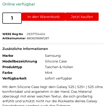
Online verfügbar
In den Warenkorb
Jetzt kaufen
WEEE Reg No
DE57734404
Artikelnummer
8806095881287
Zusätzliche Informationen
Marke
Samsung
Modellbezeichnung
Silicone Case
Produkttyp
Taschen & Hüllen
Farbe
Mint
Verfügbarkeit
sofort verfügbar
Mit dem Silicone Case liegt dein Galaxy S25 | S25+ | S25 Ultra
komfortabel und angenehm in der Hand. Das Material
überzeugt mit einer weichen Textur, die sich großartig
anfühlt und schützt nicht nur die Rückseite deines Galaxy
Smartphones sondern auch den Rahmen.