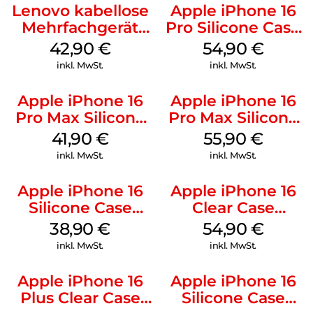
Lenovo kabellose
Apple iPhone 16
Mehrfachgerät
Pro Silicone Case
Luna Grey
MagSafe Black
42,90
€
54,90
€
inkl. MwSt.
inkl. MwSt.
Apple iPhone 16
Apple iPhone 16
Pro Max Silicone
Pro Max Silicone
Case MagSafe
Case MagSafe
41,90
€
55,90
€
Ultramarine
Stone Gray
inkl. MwSt.
inkl. MwSt.
Apple iPhone 16
Apple iPhone 16
Silicone Case
Clear Case
MagSafe
MagSafe
38,90
€
54,90
€
Ultramarine
Transparent
inkl. MwSt.
inkl. MwSt.
Apple iPhone 16
Apple iPhone 16
Plus Clear Case
Silicone Case