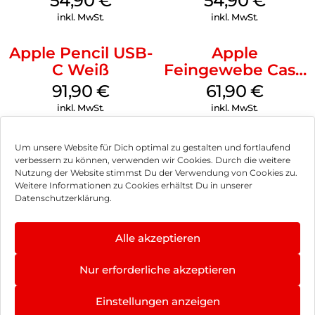
54,90
€
54,90
€
Green
Transparent
inkl. MwSt.
inkl. MwSt.
Apple Pencil USB-
Apple
C Weiß
Feingewebe Case
iPhone 15 Pro
91,90
€
61,90
€
MagSafe Schwarz
inkl. MwSt.
inkl. MwSt.
Um unsere Website für Dich optimal zu gestalten und fortlaufend
verbessern zu können, verwenden wir Cookies. Durch die weitere
Nutzung der Website stimmst Du der Verwendung von Cookies zu.
Impressum
Weitere Informationen zu Cookies erhältst Du in unserer
Datenschutzerklärung.
AGB
Datenschutz
Alle akzeptieren
Vertrag widerrufen
Nur erforderliche akzeptieren
Hinweis zur Batterieentsorgung
Einstellungen anzeigen
Newsletter