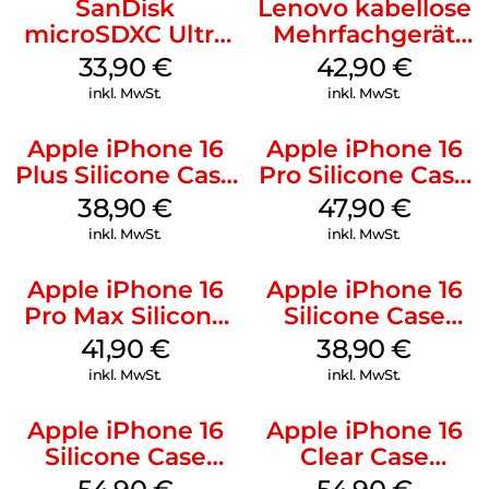
SanDisk
Lenovo kabellose
microSDXC Ultra
Mehrfachgerät
128 GB + Adapter
Luna Grey
33,90
€
42,90
€
Mobile
inkl. MwSt.
inkl. MwSt.
Apple iPhone 16
Apple iPhone 16
Plus Silicone Case
Pro Silicone Case
MagSafe Denim
MagSafe Denim
38,90
€
47,90
€
inkl. MwSt.
inkl. MwSt.
Apple iPhone 16
Apple iPhone 16
Pro Max Silicone
Silicone Case
Case MagSafe
MagSafe
41,90
€
38,90
€
Ultramarine
Ultramarine
inkl. MwSt.
inkl. MwSt.
Apple iPhone 16
Apple iPhone 16
Silicone Case
Clear Case
MagSafe Lake
MagSafe