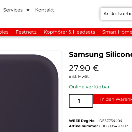
Services
Kontakt
bles
Festnetz
Kopfhörer & Headsets
Smart Hom
Samsung Silicone
27,90
€
inkl. MwSt.
Online verfügbar
In den Waren
WEEE Reg No
DE57734404
Artikelnummer
8806095426907