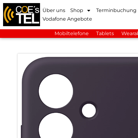
Über uns
Shop
Terminbuchung
Vodafone Angebote
Mobiltelefone
Tablets
Weara