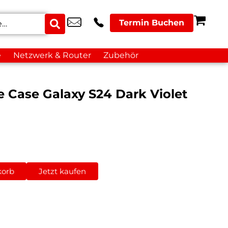
Termin Buchen
e
Netzwerk & Router
Zubehör
 Case Galaxy S24 Dark Violet
korb
Jetzt kaufen