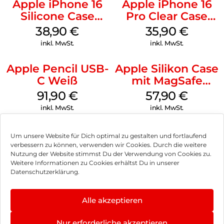
Apple iPhone 16
Apple iPhone 16
Silicone Case
Pro Clear Case
MagSafe
MagSafe
38,90
€
35,90
€
Ultramarine
Transparent
inkl. MwSt.
inkl. MwSt.
Apple Pencil USB-
Apple Silikon Case
C Weiß
mit MagSafe
iPhone 14 Pro
91,90
€
57,90
€
(PRODUCT)RED
inkl. MwSt.
inkl. MwSt.
Um unsere Website für Dich optimal zu gestalten und fortlaufend
verbessern zu können, verwenden wir Cookies. Durch die weitere
Nutzung der Website stimmst Du der Verwendung von Cookies zu.
Impressum
Weitere Informationen zu Cookies erhältst Du in unserer
Datenschutzerklärung.
AGB
Datenschutz
Alle akzeptieren
Vertrag widerrufen
Nur erforderliche akzeptieren