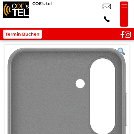
COE’s-tel
Termin Buchen