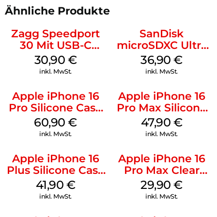
Ähnliche Produkte
Zagg Speedport
SanDisk
30 Mit USB-C
microSDXC Ultra
Kabel Weiß
128 GB + Adapter
30,90
€
36,90
€
Mobile
inkl. MwSt.
inkl. MwSt.
Apple iPhone 16
Apple iPhone 16
Pro Silicone Case
Pro Max Silicone
MagSafe Stone
Case MagSafe
60,90
€
47,90
€
Gray
Black
inkl. MwSt.
inkl. MwSt.
Apple iPhone 16
Apple iPhone 16
Plus Silicone Case
Pro Max Clear
MagSafe Stone
Case MagSafe
41,90
€
29,90
€
Gray
Transparent
inkl. MwSt.
inkl. MwSt.