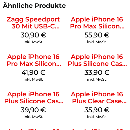
Ähnliche Produkte
Zagg Speedport
Apple iPhone 16
30 Mit USB-C
Pro Max Silicone
Kabel Weiß
Case MagSafe
30,90
€
55,90
€
Stone Gray
inkl. MwSt.
inkl. MwSt.
Apple iPhone 16
Apple iPhone 16
Pro Max Silicone
Plus Silicone Case
Case MagSafe
MagSafe Lake
41,90
€
33,90
€
Ultramarine
Green
inkl. MwSt.
inkl. MwSt.
Apple iPhone 16
Apple iPhone 16
Plus Silicone Case
Plus Clear Case
MagSafe Plum
MagSafe
39,90
€
35,90
€
Transparent
inkl. MwSt.
inkl. MwSt.