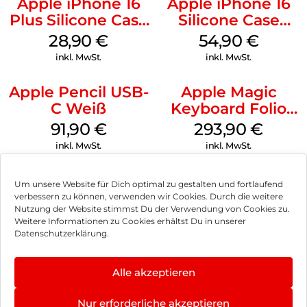
Apple iPhone 16
Apple iPhone 16
Plus Silicone Case
Silicone Case
MagSafe Black
MagSafe Lake
28,90
€
54,90
€
Green
inkl. MwSt.
inkl. MwSt.
Apple Pencil USB-
Apple Magic
C Weiß
Keyboard Folio
iPad 10.9″ (10.Gen.)
91,90
€
293,90
€
Weiß
inkl. MwSt.
inkl. MwSt.
Um unsere Website für Dich optimal zu gestalten und fortlaufend
verbessern zu können, verwenden wir Cookies. Durch die weitere
Nutzung der Website stimmst Du der Verwendung von Cookies zu.
Impressum
Weitere Informationen zu Cookies erhältst Du in unserer
Datenschutzerklärung.
AGB
Datenschutz
Alle akzeptieren
Vertrag widerrufen
Nur erforderliche akzeptieren