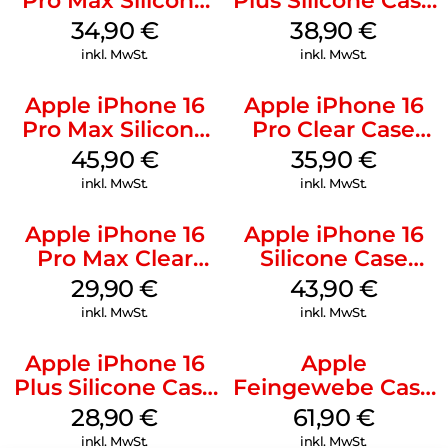
Pro Max Silicone
Plus Silicone Case
Case MagSafe
MagSafe Denim
34,90
€
38,90
€
Denim
inkl. MwSt.
inkl. MwSt.
Apple iPhone 16
Apple iPhone 16
Pro Max Silicone
Pro Clear Case
Case MagSafe
MagSafe
45,90
€
35,90
€
Ultramarine
Transparent
inkl. MwSt.
inkl. MwSt.
Apple iPhone 16
Apple iPhone 16
Pro Max Clear
Silicone Case
Case MagSafe
MagSafe Plum
29,90
€
43,90
€
Transparent
inkl. MwSt.
inkl. MwSt.
Apple iPhone 16
Apple
Plus Silicone Case
Feingewebe Case
MagSafe Black
iPhone 15 Pro
28,90
€
61,90
€
MagSafe Schwarz
inkl. MwSt.
inkl. MwSt.