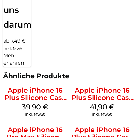
uns
darum!
ab 7,49 €
inkl. MwSt.
Mehr
erfahren
Ähnliche Produkte
Apple iPhone 16
Apple iPhone 16
Plus Silicone Case
Plus Silicone Case
MagSafe Plum
MagSafe Stone
39,90
€
41,90
€
Gray
inkl. MwSt.
inkl. MwSt.
Apple iPhone 16
Apple iPhone 16