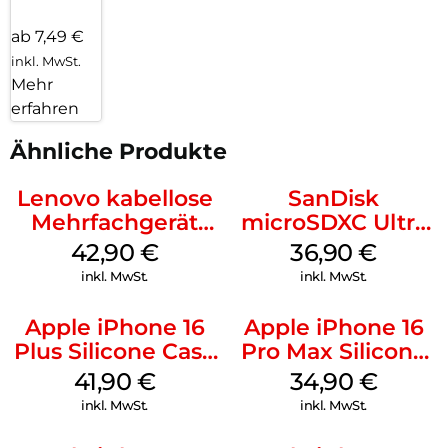
ab 7,49 €
inkl. MwSt.
Mehr
erfahren
Ähnliche Produkte
Lenovo kabellose
SanDisk
Mehrfachgerät
microSDXC Ultra
Luna Grey
128 GB + Adapter
42,90
€
36,90
€
Mobile
inkl. MwSt.
inkl. MwSt.
Apple iPhone 16
Apple iPhone 16
Plus Silicone Case
Pro Max Silicone
MagSafe Stone
Case MagSafe
41,90
€
34,90
€
Gray
Denim
inkl. MwSt.
inkl. MwSt.