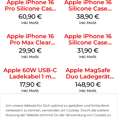
Apple iPhone 16
Apple iPhone 16
Pro Silicone Case
Silicone Case
MagSafe Stone
MagSafe
60,90
€
38,90
€
Gray
Ultramarine
inkl. MwSt.
inkl. MwSt.
Apple iPhone 16
Apple iPhone 16
Pro Max Clear
Silicone Case
Case MagSafe
MagSafe Fuchsia
29,90
€
31,90
€
Transparent
inkl. MwSt.
inkl. MwSt.
Apple 60W USB-C
Apple MagSafe
Ladekabel 1 m
Duo Ladegerät
Weiß
Weiß
17,90
€
148,90
€
inkl. MwSt.
inkl. MwSt.
Um unsere Website für Dich optimal zu gestalten und fortlaufend
verbessern zu können, verwenden wir Cookies. Durch die weitere
Nutzung der Website stimmst Du der Verwendung von Cookies zu.