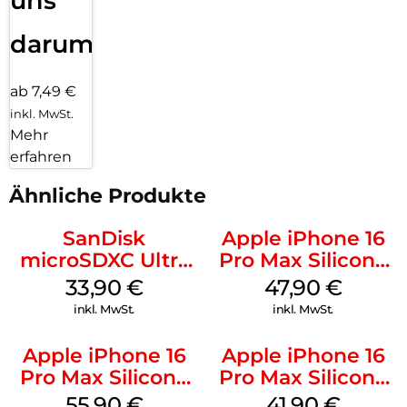
uns
darum!
ab 7,49 €
inkl. MwSt.
Mehr
erfahren
Ähnliche Produkte
SanDisk
Apple iPhone 16
microSDXC Ultra
Pro Max Silicone
128 GB + Adapter
Case MagSafe
33,90
€
47,90
€
Mobile
Black
inkl. MwSt.
inkl. MwSt.
Apple iPhone 16
Apple iPhone 16
Pro Max Silicone
Pro Max Silicone
Case MagSafe
Case MagSafe
55,90
€
41,90
€