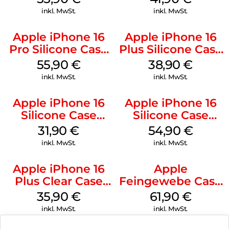
Stone Gray
Ultramarine
inkl. MwSt.
inkl. MwSt.
Apple iPhone 16
Apple iPhone 16
Pro Silicone Case
Plus Silicone Case
MagSafe Stone
MagSafe Denim
55,90
€
38,90
€
Gray
inkl. MwSt.
inkl. MwSt.
Apple iPhone 16
Apple iPhone 16
Silicone Case
Silicone Case
MagSafe Fuchsia
MagSafe Black
31,90
€
54,90
€
inkl. MwSt.
inkl. MwSt.
Apple iPhone 16
Apple
Plus Clear Case
Feingewebe Case
MagSafe
iPhone 15 Pro
35,90
€
61,90
€
Transparent
MagSafe Schwarz
inkl. MwSt.
inkl. MwSt.