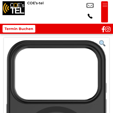
COE’s-tel
Termin Buchen