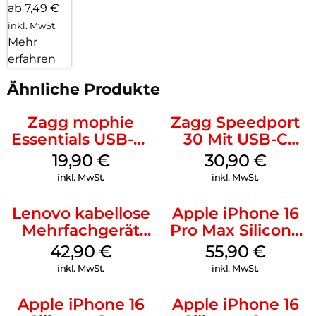
ab 7,49 €
inkl. MwSt.
Mehr
erfahren
Ähnliche Produkte
Zagg mophie
Zagg Speedport
Essentials USB-C-
30 Mit USB-C
20W Charger PD
Kabel Weiß
19,90
€
30,90
€
Weiß
inkl. MwSt.
inkl. MwSt.
Lenovo kabellose
Apple iPhone 16
Mehrfachgerät
Pro Max Silicone
Luna Grey
Case MagSafe
42,90
€
55,90
€
Stone Gray
inkl. MwSt.
inkl. MwSt.
Apple iPhone 16
Apple iPhone 16