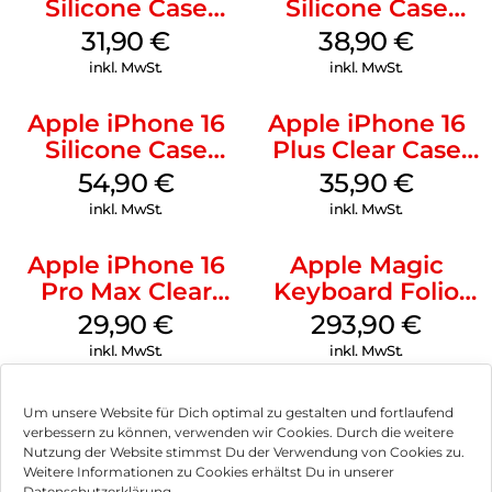
Silicone Case
Silicone Case
MagSafe Fuchsia
MagSafe
31,90
€
38,90
€
Ultramarine
inkl. MwSt.
inkl. MwSt.
Apple iPhone 16
Apple iPhone 16
Silicone Case
Plus Clear Case
MagSafe Lake
MagSafe
54,90
€
35,90
€
Green
Transparent
inkl. MwSt.
inkl. MwSt.
Apple iPhone 16
Apple Magic
Pro Max Clear
Keyboard Folio
Case MagSafe
iPad 10.9″ (10.Gen.)
29,90
€
293,90
€
Transparent
Weiß
inkl. MwSt.
inkl. MwSt.
Um unsere Website für Dich optimal zu gestalten und fortlaufend
verbessern zu können, verwenden wir Cookies. Durch die weitere
Nutzung der Website stimmst Du der Verwendung von Cookies zu.
Impressum
Weitere Informationen zu Cookies erhältst Du in unserer
Datenschutzerklärung.