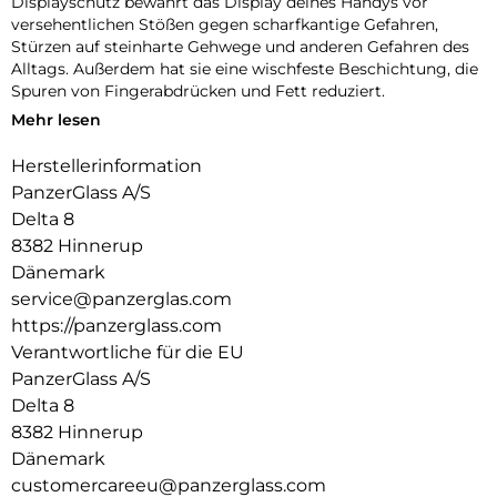
Displayschutz bewahrt das Display deines Handys vor
versehentlichen Stößen gegen scharfkantige Gefahren,
Stürzen auf steinharte Gehwege und anderen Gefahren des
Alltags. Außerdem hat sie eine wischfeste Beschichtung, die
Spuren von Fingerabdrücken und Fett reduziert.
Mehr lesen
Und um es noch einfacher zu machen, haben wir eine
Schritt-für-Schritt-Anleitung und einen QR-Code für den
Herstellerinformation
schnellen Zugriff auf unser Online-Anleitungsvideo
PanzerGlass A/S
beigefügt. Und denk dran: Sobald der Displayschutz
angebracht ist, musst du nie wieder befürchten, dass dein
Delta 8
Display auf den Boden fällt.
8382 Hinnerup
Dänemark
Der Displayschutz ist Ultra-Wide Fit, das bedeutet, dass er
service@panzerglas.com
die Vorderseite deines Handys abdeckt und eine vollständige
und kristallklare Sicht auf dein Display bietet, während an
https://panzerglass.com
den Rändern noch etwas Platz für eine PanzerGlass-Hülle
Verantwortliche für die EU
bleibt.
PanzerGlass A/S
100 % Berührungsempfindlichkeit = Fühlt sich dank 100%
Delta 8
Berührungsempfindlichkeit wie das Original-Display an.
8382 Hinnerup
Dänemark
Gold-Stärke = Goldstärke: Starker Displayschutz, der Dein
customercareeu@panzerglass.com
Gerät vor den Schäden alltäglicher Missgeschicke bewahrt.