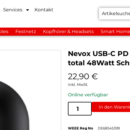
Services
Kontakt
bles
Festnetz
Kopfhörer & Headsets
Smart Hom
Nevox USB-C PD 
total 48Watt Sc
22,90
€
inkl. MwSt.
Online verfügbar
In den Waren
WEEE Reg No
DE68545399