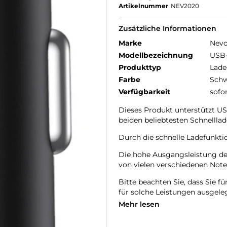
Artikelnummer
NEV2020
Zusätzliche Informationen
Marke
Nev
Modellbezeichnung
USB-
Produkttyp
Lade
Farbe
Schw
Verfügbarkeit
sofo
Dieses Produkt unterstützt U
beiden beliebtesten Schnelllad
Durch die schnelle Ladefunktio
Die hohe Ausgangsleistung de
von vielen verschiedenen Not
Bitte beachten Sie, dass Sie f
für solche Leistungen ausgeleg
Mehr lesen
Minderwertige Kabel können di
werden.