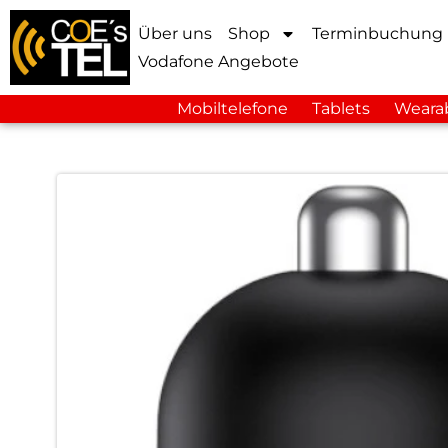
Über uns
Shop
Terminbuchung
Vodafone Angebote
Mobiltelefone
Tablets
Weara