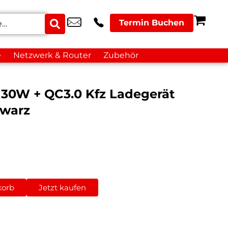
Termin Buchen
e
Netzwerk & Router
Zubehör
30W + QC3.0 Kfz Ladegerät
hwarz
korb
Jetzt kaufen