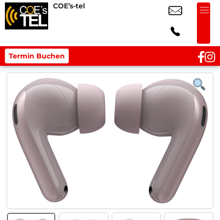
COE’s-tel
Termin Buchen