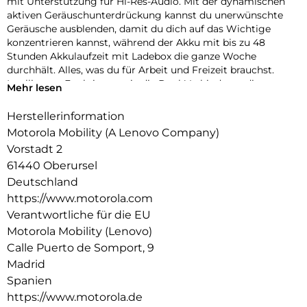
mit Unterstützung für Hi-Res-Audio. Mit der dynamischen
aktiven Geräuschunterdrückung kannst du unerwünschte
Geräusche ausblenden, damit du dich auf das Wichtige
konzentrieren kannst, während der Akku mit bis zu 48
Stunden Akkulaufzeit mit Ladebox die ganze Woche
durchhält. Alles, was du für Arbeit und Freizeit brauchst.
Intelligente Funktionen wie die Dual-Verbindung, die
Mehr lesen
Trageerkennung und die Berührungssteuerung machen das
Leben nahtlos, und das leichte, robuste Design ist für den
Herstellerinformation
täglichen Gebrauch ausgelegt.
Motorola Mobility (A Lenovo Company)
Vorstadt 2
61440 Oberursel
Deutschland
https://www.motorola.com
Verantwortliche für die EU
Motorola Mobility (Lenovo)
Calle Puerto de Somport, 9
Madrid
Spanien
https://www.motorola.de