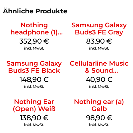
Ähnliche Produkte
Nothing
Samsung Galaxy
headphone (1)
Buds3 FE Gray
Weiß
352,90
€
83,90
€
inkl. MwSt.
inkl. MwSt.
Samsung Galaxy
Cellularline Music
Buds3 FE Black
& Sound
Bluetooth
148,90
€
40,90
€
Headphone MAXI
inkl. MwSt.
inkl. MwSt.
3 Blue
Nothing Ear
Nothing ear (a)
(Open) Weiß
Gelb
138,90
€
98,90
€
inkl. MwSt.
inkl. MwSt.