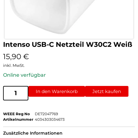
Intenso USB-C Netzteil W30C2 Weiß
15,90
€
inkl. MwSt.
Online verfügbar
In den Warenkorb
Jetzt kaufen
WEEE Reg No
DE72047769
Artikelnummer
4034303034673
Zusätzliche Informationen