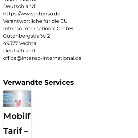
Spannungen und Ströme bewältigen können, dabei aber
Deutschland
weniger Wärme erzeugen.
https://www.intenso.de
Erlebe die perfekte Verbindung aus Flexibilität und Power.
Verantwortliche für die EU
Der W30C² GaN Power Adapter ist der ideale Ersatz für
Intenso International GmbH
traditionelle Silizium-Modelle und bringt die Ladezukunft in
Gutenbergstraße 2
Deine Hände. Erhältlich in stilvollem Schwarz und Weiß – für
49377 Vechta
ein modernes Ladeerlebnis.
Deutschland
office@intenso-international.de
Verwandte Services
Mobilfunk
Tarif –