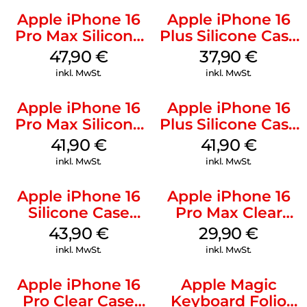
Apple iPhone 16
Apple iPhone 16
Pro Max Silicone
Plus Silicone Case
Case MagSafe
MagSafe Lake
47,90
€
37,90
€
Black
Green
inkl. MwSt.
inkl. MwSt.
Apple iPhone 16
Apple iPhone 16
Pro Max Silicone
Plus Silicone Case
Case MagSafe
MagSafe Stone
41,90
€
41,90
€
Ultramarine
Gray
inkl. MwSt.
inkl. MwSt.
Apple iPhone 16
Apple iPhone 16
Silicone Case
Pro Max Clear
MagSafe Plum
Case MagSafe
43,90
€
29,90
€
Transparent
inkl. MwSt.
inkl. MwSt.
Apple iPhone 16
Apple Magic
Pro Clear Case
Keyboard Folio