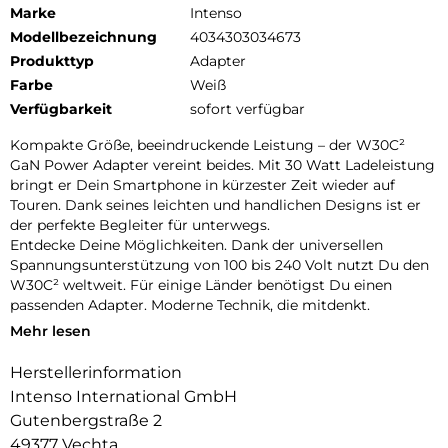
Marke
Intenso
Modellbezeichnung
4034303034673
Produkttyp
Adapter
Farbe
Weiß
Verfügbarkeit
sofort verfügbar
Kompakte Größe, beeindruckende Leistung – der W30C²
GaN Power Adapter vereint beides. Mit 30 Watt Ladeleistung
bringt er Dein Smartphone in kürzester Zeit wieder auf
Touren. Dank seines leichten und handlichen Designs ist er
der perfekte Begleiter für unterwegs.
Entdecke Deine Möglichkeiten. Dank der universellen
Spannungsunterstützung von 100 bis 240 Volt nutzt Du den
W30C² weltweit. Für einige Länder benötigst Du einen
passenden Adapter. Moderne Technik, die mitdenkt.
Mehr lesen
Dank der innovativen Galliumnitrid-Technologie (GaN) setzt
der W30C² neue Maßstäbe: Er ist kompakter, leichter und
Herstellerinformation
zugleich effizienter als herkömmliche Adapter. Deine Geräte
Intenso International GmbH
werden blitzschnell geladen, während Du gleichzeitig Deinen
ökologischen Fußabdruck verringerst. GaN macht es
Gutenbergstraße 2
möglich, dass die Adapter kleiner sind und höhere
49377 Vechta