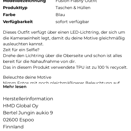
Modellbezeichnung
Fusion Flashy Outfit
Produkttyp
Taschen & Hüllen
Farbe
Blau
Verfügbarkeit
sofort verfügbar
Dieses Outfit verfügt über einen LED-Lichtring, der sich um
die Kameraeinheit legt, damit du deine Motive gleichmäßig
ausleuchten kannst.
Zeit für ein Selfie?
Drehe den Lichtring über die Oberseite und schon ist alles
bereit für die Nahaufnahme von dir.
Das in diesem Produkt verwendete TPU ist zu 100 % recycelt.
Beleuchte deine Motive
Nimm Fotos mit noch gleichmäßigerer Beleuchtung auf,
Mehr lesen
und das sowohl mit der Rück- als auch mit der Selfie-
Kamera.
Herstellerinformation
Steuerung der Farbtemperatur
HMD Global Oy
Wähle in der Kamera-App wärmeres oder kühleres Licht.
Bertel Jungin aukio 9
02600 Espoo
Das Flashy Outfit ist in Blau und Rosa erhältlich.
Finnland