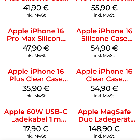
MagSafe Stone
Case MagSafe
41,90
€
55,90
€
Gray
Stone Gray
inkl. MwSt.
inkl. MwSt.
Apple iPhone 16
Apple iPhone 16
Pro Max Silicone
Silicone Case
Case MagSafe
MagSafe Lake
47,90
€
54,90
€
Black
Green
inkl. MwSt.
inkl. MwSt.
Apple iPhone 16
Apple iPhone 16
Plus Clear Case
Clear Case
MagSafe
MagSafe
35,90
€
54,90
€
Transparent
Transparent
inkl. MwSt.
inkl. MwSt.
Apple 60W USB-C
Apple MagSafe
Ladekabel 1 m
Duo Ladegerät
Weiß
Weiß
17,90
€
148,90
€
inkl. MwSt.
inkl. MwSt.