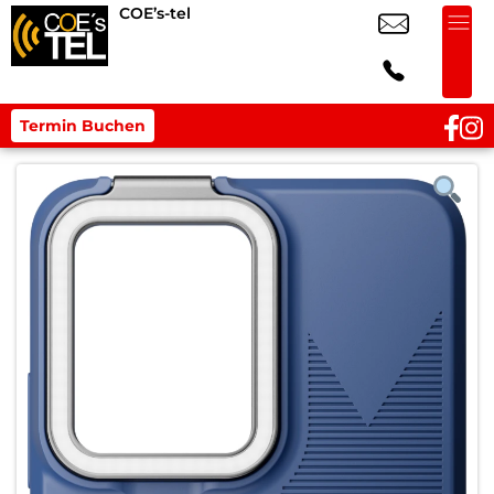
COE’s-tel
Termin Buchen