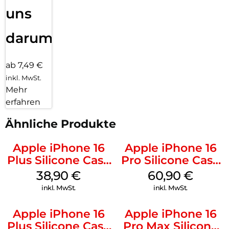
uns
darum!
ab 7,49 €
inkl. MwSt.
Mehr
erfahren
Ähnliche Produkte
Apple iPhone 16
Apple iPhone 16
Plus Silicone Case
Pro Silicone Case
MagSafe Denim
MagSafe Stone
38,90
€
60,90
€
Gray
inkl. MwSt.
inkl. MwSt.
Apple iPhone 16
Apple iPhone 16
Plus Silicone Case
Pro Max Silicone