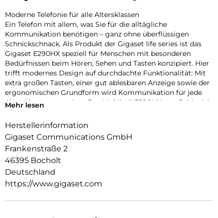
Moderne Telefonie für alle Altersklassen
Ein Telefon mit allem, was Sie für die alltägliche
Kommunikation benötigen – ganz ohne überflüssigen
Schnickschnack. Als Produkt der Gigaset life series ist das
Gigaset E290HX speziell für Menschen mit besonderen
Bedürfnissen beim Hören, Sehen und Tasten konzipiert. Hier
trifft modernes Design auf durchdachte Funktionalität: Mit
extra großen Tasten, einer gut ablesbaren Anzeige sowie der
ergonomischen Grundform wird Kommunikation für jede
Altersklasse angenehm. Das Mobilteil E290HX empfiehlt sich
Mehr lesen
zur direkten Verwendung mit allen DECT- und CATiq-
Routern sowie als Erweiterungs-Mobilteil für Gigaset-
Herstellerinformation
Systeme.
Gigaset Communications GmbH
Mehr Flexibilität dank IP-Technologie
Frankenstraße 2
Digital und internetbasiert, so geht Telefonieren heute. Mit
46395 Bocholt
dem neuen Telefonstandard „Voice over IP“ profitieren Sie
Deutschland
von zahlreichen Vorteilen, wie ausgezeichnete Klangqualität
https://www.gigaset.com
in HD, drei Rufnummern pro Anschluss und der Möglichkeit,
mehrere Gespräche gleichzeitig zu führen. Mit den
schnurlosen Gigaset HX Universal-Mobilteilen kosten Sie alle
Vorzüge der neuen Technologie voll aus. Kompatibel mit