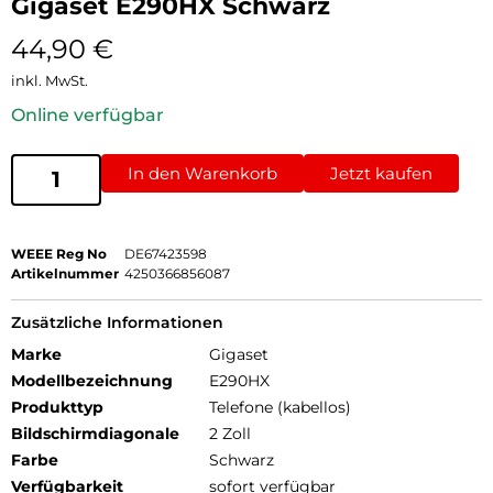
Gigaset E290HX Schwarz
44,90
€
inkl. MwSt.
Online verfügbar
In den Warenkorb
Jetzt kaufen
WEEE Reg No
DE67423598
Artikelnummer
4250366856087
Zusätzliche Informationen
Marke
Gigaset
Modellbezeichnung
E290HX
Produkttyp
Telefone (kabellos)
Bildschirmdiagonale
2 Zoll
Farbe
Schwarz
Verfügbarkeit
sofort verfügbar