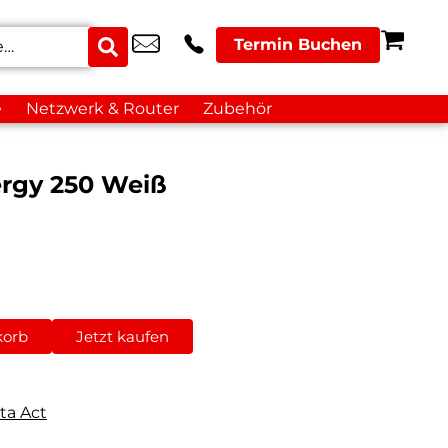
Termin Buchen
e
Netzwerk & Router
Zubehör
ergy 250 Weiß
korb
Jetzt kaufen
ta Act