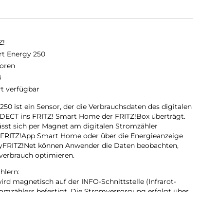
Z!
t Energy 250
oren
ß
rt verfügbar
50 ist ein Sensor, der die Verbrauchsdaten des digitalen
 DECT ins FRITZ! Smart Home der FRITZ!Box überträgt.
sst sich per Magnet am digitalen Stromzähler
e FRITZ!App Smart Home oder über die Energieanzeige
yFRITZ!Net können Anwender die Daten beobachten,
verbrauch optimieren.
hlern:
rd magnetisch auf der INFO-Schnittstelle (Infrarot-
tromzählers befestigt. Die Stromversorgung erfolgt über
uss. FRITZ!Smart Energy 250 ist mit den meisten in
talen Stromzählern kompatibel. Eine Liste der aktuell