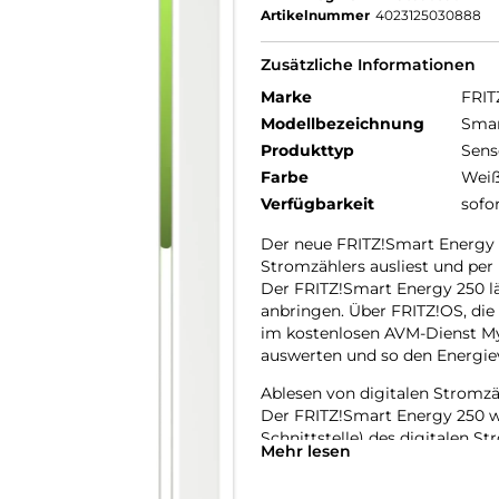
Artikelnummer
4023125030888
Zusätzliche Informationen
Marke
FRIT
Modellbezeichnung
Smar
Produkttyp
Sens
Farbe
Wei
Verfügbarkeit
sofo
Der neue FRITZ!Smart Energy 2
Stromzählers ausliest und per
Der FRITZ!Smart Energy 250 lä
anbringen. Über FRITZ!OS, di
im kostenlosen AVM-Dienst M
auswerten und so den Energie
Ablesen von digitalen Stromzä
Der FRITZ!Smart Energy 250 wi
Schnittstelle) des digitalen S
Mehr lesen
Batterien oder den USB-Anschl
Deutschland installierten digi