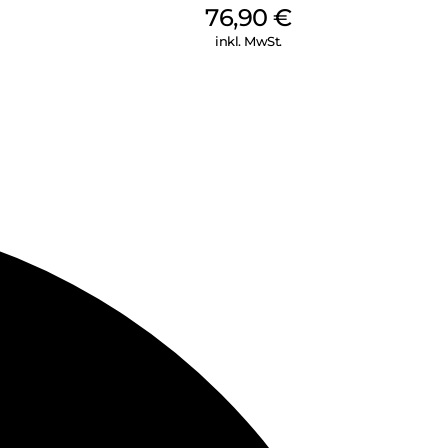
76,90
€
inkl. MwSt.