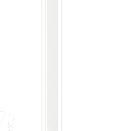
nicht unterstützten Stromzähl
Stromverbrauch per FRITZ!App
Mit der FRITZ!App Smart Hom
Smartphone oder dem Tablet k
Energy 250 übermittelt die au
alle wesentlichen Daten und Ei
von unterwegs. So lässt sich 