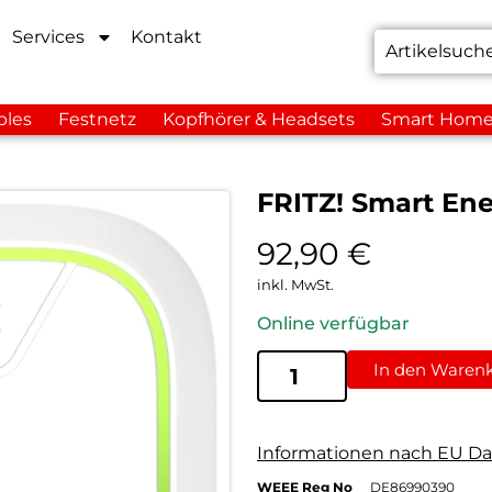
Services
Kontakt
bles
Festnetz
Kopfhörer & Headsets
Smart Hom
FRITZ! Smart En
92,90
€
inkl. MwSt.
Online verfügbar
In den Waren
Informationen nach EU Da
WEEE Reg No
DE86990390