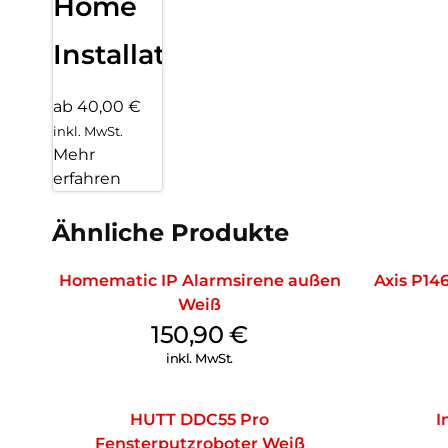
Home
Installation
ab 40,00 €
inkl. MwSt.
Mehr
erfahren
Ähnliche Produkte
Homematic IP Alarmsirene außen
Axis P14
Weiß
150,90
€
inkl. MwSt.
HUTT DDC55 Pro
I
Fensterputzroboter Weiß