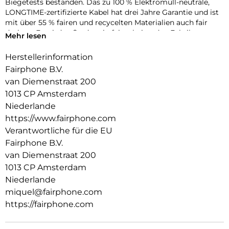
Biegetests bestanden. Das zu 100 % Elektromüll-neutrale,
LONGTIME-zertifizierte Kabel hat drei Jahre Garantie und ist
mit über 55 % fairen und recycelten Materialien auch fair
designt. Es wird außerdem in fair arbeitenden Fabriken
Mehr lesen
hergestellt, unterstützt existenzsichernde Löhne für das
Fabrikpersonal und wird zu 100 % mit grüner Energie
Herstellerinformation
gefertigt.
Fairphone B.V.
van Diemenstraat 200
1013 CP Amsterdam
Niederlande
https://www.fairphone.com
Verantwortliche für die EU
Fairphone B.V.
van Diemenstraat 200
1013 CP Amsterdam
Niederlande
miquel@fairphone.com
https://fairphone.com