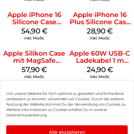
Apple iPhone 16
Apple iPhone 16
Silicone Case
Plus Silicone Case
MagSafe Black
MagSafe Black
54,90
€
28,90
€
inkl. MwSt.
inkl. MwSt.
Apple Silikon Case
Apple 60W USB-C
mit MagSafe
Ladekabel 1 m
iPhone 14 Pro
Weiß
57,90
€
24,90
€
(PRODUCT)RED
inkl. MwSt.
inkl. MwSt.
Um unsere Website für Dich optimal zu gestalten und fortlaufend
verbessern zu können, verwenden wir Cookies. Durch die weitere
Nutzung der Website stimmst Du der Verwendung von Cookies zu.
Impressum
Weitere Informationen zu Cookies erhältst Du in unserer
Datenschutzerklärung.
AGB
Datenschutz
Alle akzeptieren