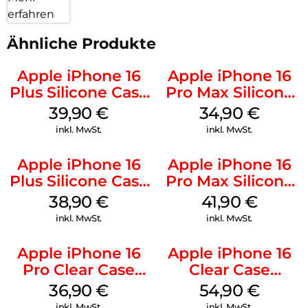
erfahren
Ähnliche Produkte
Apple iPhone 16
Apple iPhone 16
Plus Silicone Case
Pro Max Silicone
MagSafe Plum
Case MagSafe
39,90
€
34,90
€
Denim
inkl. MwSt.
inkl. MwSt.
Apple iPhone 16
Apple iPhone 16
Plus Silicone Case
Pro Max Silicone
MagSafe Denim
Case MagSafe
38,90
€
41,90
€
Ultramarine
inkl. MwSt.
inkl. MwSt.
Apple iPhone 16
Apple iPhone 16
Pro Clear Case
Clear Case
MagSafe
MagSafe
36,90
€
54,90
€
Transparent
Transparent
inkl. MwSt.
inkl. MwSt.