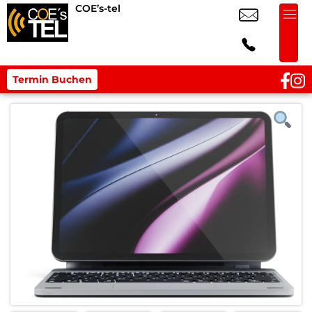
COE’s-tel
Termin Buchen