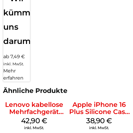
kümmern
uns
darum!
ab 7,49 €
inkl. MwSt.
Mehr
erfahren
Ähnliche Produkte
Lenovo kabellose
Apple iPhone 16
Mehrfachgerät
Plus Silicone Case
Luna Grey
MagSafe Denim
42,90
€
38,90
€
inkl. MwSt.
inkl. MwSt.