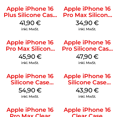
Apple iPhone 16
Apple iPhone 16
Plus Silicone Case
Pro Max Silicone
MagSafe Stone
Case MagSafe
41,90
€
34,90
€
Gray
Denim
inkl. MwSt.
inkl. MwSt.
Apple iPhone 16
Apple iPhone 16
Pro Max Silicone
Pro Silicone Case
Case MagSafe
MagSafe Denim
45,90
€
47,90
€
Ultramarine
inkl. MwSt.
inkl. MwSt.
Apple iPhone 16
Apple iPhone 16
Silicone Case
Silicone Case
MagSafe Black
MagSafe Plum
54,90
€
43,90
€
inkl. MwSt.
inkl. MwSt.
Apple iPhone 16
Apple iPhone 16
Pro Max Clear
Clear Case