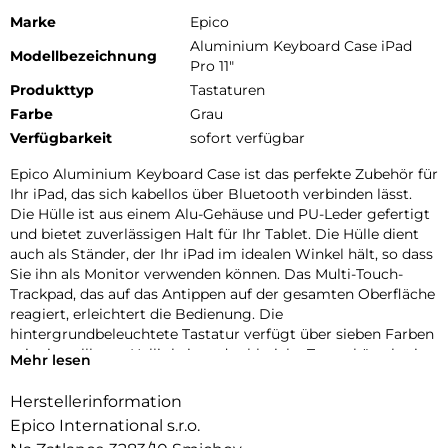
Marke
Epico
Aluminium Keyboard Case iPad
Modellbezeichnung
Pro 11"
Produkttyp
Tastaturen
Farbe
Grau
Verfügbarkeit
sofort verfügbar
Epico Aluminium Keyboard Case ist das perfekte Zubehör für
Ihr iPad, das sich kabellos über Bluetooth verbinden lässt.
Die Hülle ist aus einem Alu-Gehäuse und PU-Leder gefertigt
und bietet zuverlässigen Halt für Ihr Tablet. Die Hülle dient
auch als Ständer, der Ihr iPad im idealen Winkel hält, so dass
Sie ihn als Monitor verwenden können. Das Multi-Touch-
Trackpad, das auf das Antippen auf der gesamten Oberfläche
reagiert, erleichtert die Bedienung. Die
hintergrundbeleuchtete Tastatur verfügt über sieben Farben
mit einstellbarer Helligkeit und zahlreiche Tastenkürzel, wie
Mehr lesen
z. B. die Tasten zum Kopieren/Einfügen. Die Tastatur hat eine
lange Akkulaufzeit (bis zu 3 Monate im Standby-Modus) und
Herstellerinformation
lässt sich separat aufladen. Im Lieferumfang enthalten ist ein
Epico International s.r.o.
USB-C auf USB-C-Kabel.