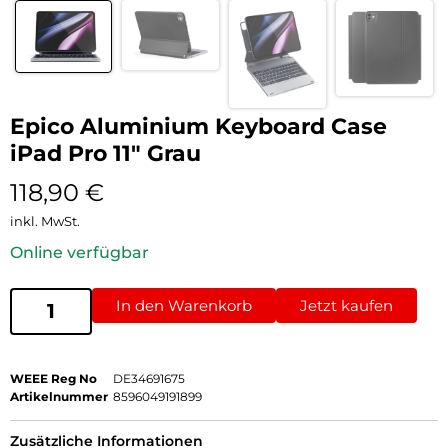
Epico Aluminium Keyboard Case
iPad Pro 11″ Grau
118,90
€
inkl. MwSt.
Online verfügbar
In den Warenkorb
Jetzt kaufen
WEEE Reg No
DE34691675
Artikelnummer
8596049191899
Zusätzliche Informationen