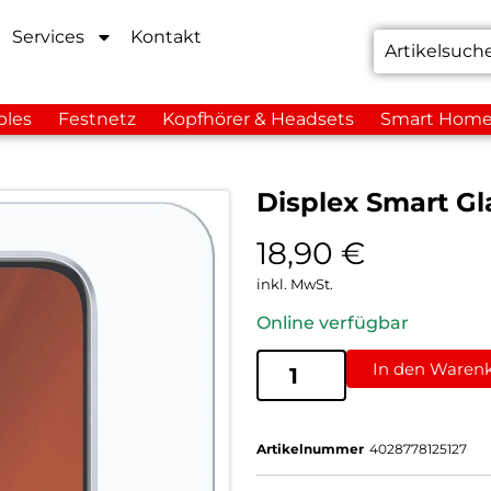
Services
Kontakt
bles
Festnetz
Kopfhörer & Headsets
Smart Hom
Displex Smart Gl
18,90
€
inkl. MwSt.
Online verfügbar
In den Waren
Artikelnummer
4028778125127