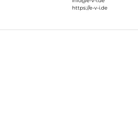
info@e-v-i.de
https://e-v-i.de