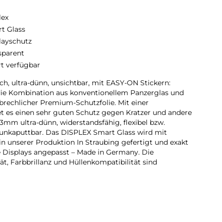
lex
t Glass
layschutz
sparent
rt verfügbar
ch, ultra-dünn, unsichtbar, mit EASY-ON Stickern:
die Kombination aus konventionellem Panzerglas und
rbrechlicher Premium-Schutzfolie. Mit einer
t es einen sehr guten Schutz gegen Kratzer und andere
,3mm ultra-dünn, widerstandsfähig, flexibel bzw.
unkaputtbar. Das DISPLEX Smart Glass wird mit
n unserer Produktion In Straubing gefertigt und exakt
 Displays angepasst – Made in Germany. Die
t, Farbbrillanz und Hüllenkompatibilität sind
rd bis auf 5/100 mm genau auf die Smartphone
somit perfekt auf Ihr Smartphone. Außerdem ist die
assen sich alle handelsüblichen Schutzhüllen & Cases mit