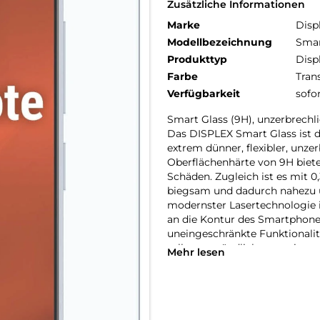
Zusätzliche Informationen
Marke
Disp
Modellbezeichnung
Smar
Produkttyp
Disp
Farbe
Tran
Verfügbarkeit
sofo
Smart Glass (9H), unzerbrechli
Das DISPLEX Smart Glass ist 
extrem dünner, flexibler, unze
Oberflächenhärte von 9H biete
Schäden. Zugleich ist es mit 0
biegsam und dadurch nahezu 
modernster Lasertechnologie i
an die Kontur des Smartphone
uneingeschränkte Funktionalitä
selbstverständlich garantiert.
Mehr lesen
Hüllenfreundlich:
Unser DISPLEX Smart Glass wi
Konturen gefertigt und passt 
Schutzfolie ultradünn. Somit l