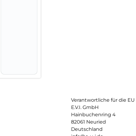
kein schiefes Aufliegen des S
für Lautsprecher oder Mikrofon
Verantwortliche für die EU
E.V.I. GmbH
Hainbuchenring 4
82061 Neuried
Deutschland