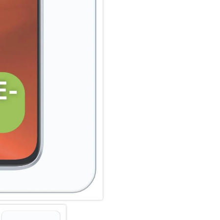
der Panzerglasfolie benutzen
Glass und Ihrer Lieblingshüll
Anti Fingerprint:
Die oberste Schicht unserer 
Coating. Die hydro- und oleop
schmutzabweisend, extrem la
Scrollen. Durch diese Technolo
bleibt auch länger sauber und
Displex Screen Protector unte
Fingerprint-Sensoren aller Sm
Hochleistungs-Silikon:
Nach der Montage des Schutzgl
Haft-Eigenschaften und eine kl
zuverlässig hält, ist das Sili
Hersteller angepasst. Auch die 
Displayschutzfolie können Si
und Farbtreue genießen.
Einfaches, blasenfreies Aufbri
Mit den EASY-ON Montagestick
sich die Montage des Smart Gl