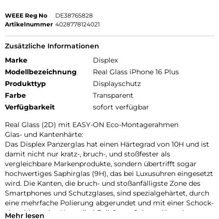
WEEE Reg No
DE38765828
Artikelnummer
4028778124021
Zusätzliche Informationen
Marke
Displex
Modellbezeichnung
Real Glass iPhone 16 Plus
Produkttyp
Displayschutz
Farbe
Transparent
Verfügbarkeit
sofort verfügbar
Real Glass (2D) mit EASY-ON Eco-Montagerahmen
Glas- und Kantenhärte:
Das Displex Panzerglas hat einen Härtegrad von 10H und ist
damit nicht nur kratz-, bruch-, und stoßfester als
vergleichbare Markenprodukte, sondern übertrifft sogar
hochwertiges Saphirglas (9H), das bei Luxusuhren eingesetzt
wird. Die Kanten, die bruch- und stoßanfälligste Zone des
Smartphones und Schutzglases, sind spezialgehärtet, durch
eine mehrfache Polierung abgerundet und mit einer Schock-
absorbierenden Kante (bei Full Cover Schutzgläsern)
Mehr lesen