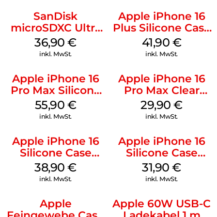
SanDisk
Apple iPhone 16
microSDXC Ultra
Plus Silicone Case
128 GB + Adapter
MagSafe Stone
36,90
€
41,90
€
Mobile
Gray
inkl. MwSt.
inkl. MwSt.
Apple iPhone 16
Apple iPhone 16
Pro Max Silicone
Pro Max Clear
Case MagSafe
Case MagSafe
55,90
€
29,90
€
Stone Gray
Transparent
inkl. MwSt.
inkl. MwSt.
Apple iPhone 16
Apple iPhone 16
Silicone Case
Silicone Case
MagSafe
MagSafe Fuchsia
38,90
€
31,90
€
Ultramarine
inkl. MwSt.
inkl. MwSt.
Apple
Apple 60W USB-C
Feingewebe Case
Ladekabel 1 m