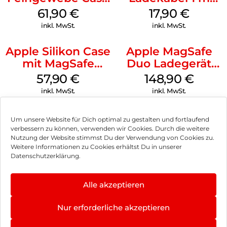
iPhone 15 Pro
Weiß
61,90
€
17,90
€
MagSafe Schwarz
inkl. MwSt.
inkl. MwSt.
Apple Silikon Case
Apple MagSafe
mit MagSafe
Duo Ladegerät
iPhone 14 Pro
Weiß
57,90
€
148,90
€
(PRODUCT)RED
inkl. MwSt.
inkl. MwSt.
Um unsere Website für Dich optimal zu gestalten und fortlaufend
verbessern zu können, verwenden wir Cookies. Durch die weitere
Nutzung der Website stimmst Du der Verwendung von Cookies zu.
Impressum
Weitere Informationen zu Cookies erhältst Du in unserer
Datenschutzerklärung.
AGB
Datenschutz
Alle akzeptieren
Vertrag widerrufen
Nur erforderliche akzeptieren
Hinweis zur Batterieentsorgung