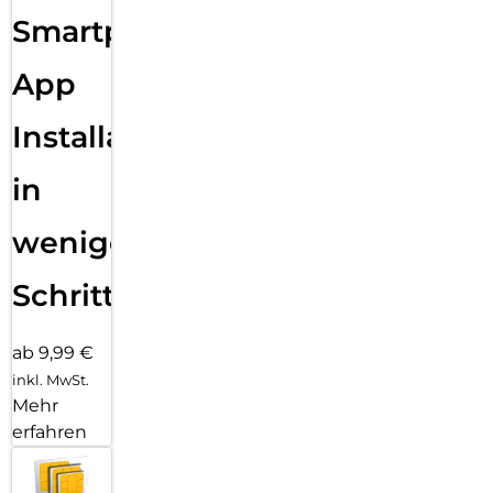
mit maximaler Transparenz und Farbtreue genießen.
Smartphone
Einfaches, blasenfreies Aufbringen:
Mit dem EASY-ON Eco-Montagerahmen und dem
App
dazugehörigen Video Tutorial gestaltet sich die Montage des
Tempered Glass schnell, einfach und exakt. Das Ergebnis:
Installation
kein schiefes Aufliegen des Screen Protectors auf dem
Display, keine verdeckten Öffnungen für Lautsprecher oder
Mikrofone und erst recht keine Blasen unter dem Schutzglas.
in
Gut für die Umwelt: der Eco-Montagerahmen besteht zu
100% aus recyclebarem Premium-Vollkarton und kann nach
wenigen
dem Einsatz bedenkenlos mit dem Altpapier recycelt
werden.
Schritten
ab 9,99 €
inkl. MwSt.
Mehr
erfahren