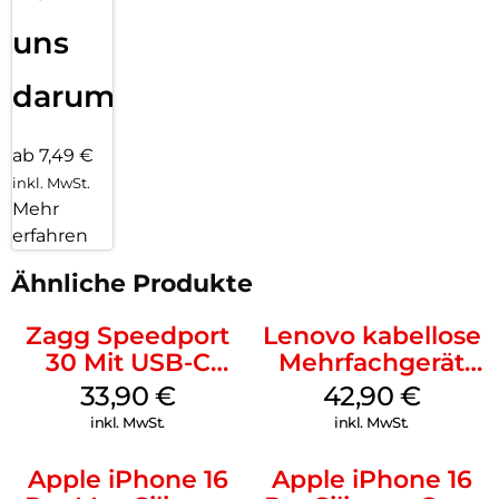
uns
darum!
ab 7,49 €
inkl. MwSt.
Mehr
erfahren
Ähnliche Produkte
Zagg Speedport
Lenovo kabellose
30 Mit USB-C
Mehrfachgerät
Kabel Weiß
Luna Grey
33,90
€
42,90
€
inkl. MwSt.
inkl. MwSt.
Apple iPhone 16
Apple iPhone 16