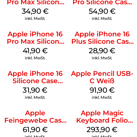
Pro Max Silicone
Pro Silicone Case
Case MagSafe
MagSafe Black
34,90
€
54,90
€
Denim
inkl. MwSt.
inkl. MwSt.
Apple iPhone 16
Apple iPhone 16
Pro Max Silicone
Plus Silicone Case
Case MagSafe
MagSafe Black
41,90
€
28,90
€
Ultramarine
inkl. MwSt.
inkl. MwSt.
Apple iPhone 16
Apple Pencil USB-
Silicone Case
C Weiß
MagSafe Fuchsia
31,90
€
91,90
€
inkl. MwSt.
inkl. MwSt.
Apple
Apple Magic
Feingewebe Case
Keyboard Folio
iPhone 15 Pro
iPad 10.9″ (10.Gen.)
61,90
€
293,90
€
MagSafe Schwarz
Weiß
inkl. MwSt.
inkl. MwSt.