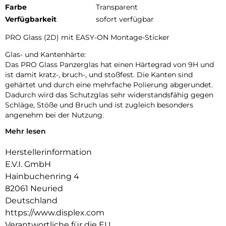
Farbe
Transparent
Verfügbarkeit
sofort verfügbar
PRO Glass (2D) mit EASY-ON Montage-Sticker
Glas- und Kantenhärte:
Das PRO Glass Panzerglas hat einen Härtegrad von 9H und
ist damit kratz-, bruch-, und stoßfest. Die Kanten sind
gehärtet und durch eine mehrfache Polierung abgerundet.
Dadurch wird das Schutzglas sehr widerstandsfähig gegen
Schläge, Stöße und Bruch und ist zugleich besonders
angenehm bei der Nutzung.
Mehr lesen
Hüllenfreundlich:
PRO Glass wird bis auf 5/100 mm genau auf die Smartphone
Herstellerinformation
Konturen gefertigt und passt somit perfekt auf Ihr
Smartphone. Außerdem ist die Schutzfolie ultradünn. Somit
E.V.I. GmbH
lassen sich alle handelsüblichen Schutzhüllen & Cases mit
Hainbuchenring 4
der Panzerglasfolie benutzen. Durch einen kombinierten
82061 Neuried
Schutz aus PRO Glass und Ihrer Lieblingshülle wird Ihr
Deutschland
Smartphone rundum optimal geschützt.
https://www.displex.com
Anti Fingerprint:
Verantwortliche für die EU