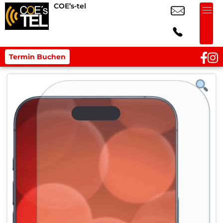
COE’s-tel
Termin Buchen