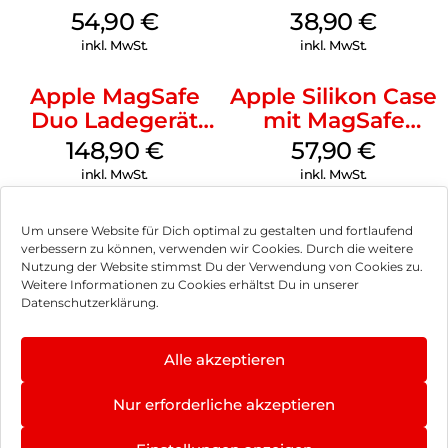
MagSafe Black
MagSafe
54,90
€
38,90
€
Ultramarine
inkl. MwSt.
inkl. MwSt.
Apple MagSafe
Apple Silikon Case
Duo Ladegerät
mit MagSafe
Weiß
iPhone 14 Pro
148,90
€
57,90
€
(PRODUCT)RED
inkl. MwSt.
inkl. MwSt.
Um unsere Website für Dich optimal zu gestalten und fortlaufend
verbessern zu können, verwenden wir Cookies. Durch die weitere
Nutzung der Website stimmst Du der Verwendung von Cookies zu.
Impressum
Weitere Informationen zu Cookies erhältst Du in unserer
Datenschutzerklärung.
AGB
Datenschutz
Alle akzeptieren
Vertrag widerrufen
Nur erforderliche akzeptieren
Hinweis zur Batterieentsorgung