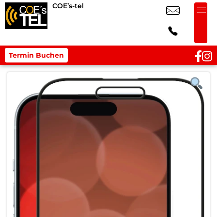
COE’s-tel
Termin Buchen