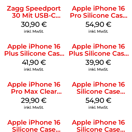
Zagg Speedport
Apple iPhone 16
30 Mit USB-C
Pro Silicone Case
Kabel Weiß
MagSafe Black
30,90
€
54,90
€
inkl. MwSt.
inkl. MwSt.
Apple iPhone 16
Apple iPhone 16
Plus Silicone Case
Plus Silicone Case
MagSafe Stone
MagSafe Plum
41,90
€
39,90
€
Gray
inkl. MwSt.
inkl. MwSt.
Apple iPhone 16
Apple iPhone 16
Pro Max Clear
Silicone Case
Case MagSafe
MagSafe Lake
29,90
€
54,90
€
Transparent
Green
inkl. MwSt.
inkl. MwSt.
Apple iPhone 16
Apple iPhone 16
Silicone Case
Silicone Case