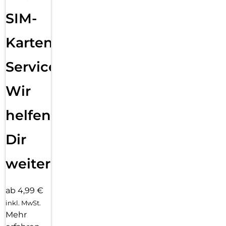
Mit dem EASY-ON Eco-Montagerahmen und dem
SIM-
dazugehörigen Video Tutorial gestaltet sich die Montage des
Tempered Glass schnell, einfach und exakt. Das Ergebnis:
kein schiefes Aufliegen des Screen Protectors auf dem
Karten
Display, keine verdeckten Öffnungen für Lautsprecher oder
Mikrofone und erst recht keine Blasen unter dem Schutzglas.
Service:
Gut für die Umwelt: der Eco-Montagerahmen besteht zu
100% aus recyclebarem Premium-Vollkarton und kann nach
Wir
dem Einsatz bedenkenlos mit dem Altpapier recycelt
werden.
helfen
Dir
weiter
ab 4,99 €
inkl. MwSt.
Mehr