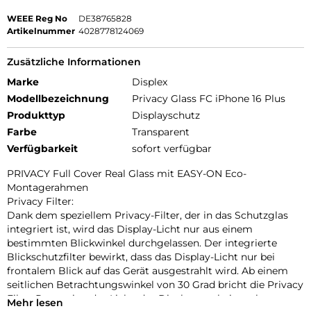
WEEE Reg No
DE38765828
Artikelnummer
4028778124069
Zusätzliche Informationen
Marke
Displex
Modellbezeichnung
Privacy Glass FC iPhone 16 Plus
Produkttyp
Displayschutz
Farbe
Transparent
Verfügbarkeit
sofort verfügbar
PRIVACY Full Cover Real Glass mit EASY-ON Eco-
Montagerahmen
Privacy Filter:
Dank dem speziellem Privacy-Filter, der in das Schutzglas
integriert ist, wird das Display-Licht nur aus einem
bestimmten Blickwinkel durchgelassen. Der integrierte
Blickschutzfilter bewirkt, dass das Display-Licht nur bei
frontalem Blick auf das Gerät ausgestrahlt wird. Ab einem
seitlichen Betrachtungswinkel von 30 Grad bricht die Privacy
Filter Protection das Licht, das Display erscheint schwarz.
Mehr lesen