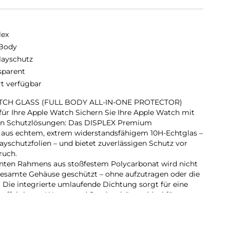
lex
 Body
layschutz
sparent
rt verfügbar
CH GLASS (FULL BODY ALL-IN-ONE PROTECTOR)
r Ihre Apple Watch Sichern Sie Ihre Apple Watch mit
ren Schutzlösungen: Das DISPLEX Premium
s echtem, extrem widerstandsfähigem 10H-Echtglas –
ayschutzfolien – und bietet zuverlässigen Schutz vor
ruch.
enten Rahmens aus stoßfestem Polycarbonat wird nicht
gesamte Gehäuse geschützt – ohne aufzutragen oder die
 Die integrierte umlaufende Dichtung sorgt für eine
r effektiv vor Wasser und Staub schützt – ideal für
or-Einsätze und den täglichen Gebrauch.
int-Beschichtung reduziert Fingerabdrücke und
rend die reaktionsschnelle Touch- und Button-