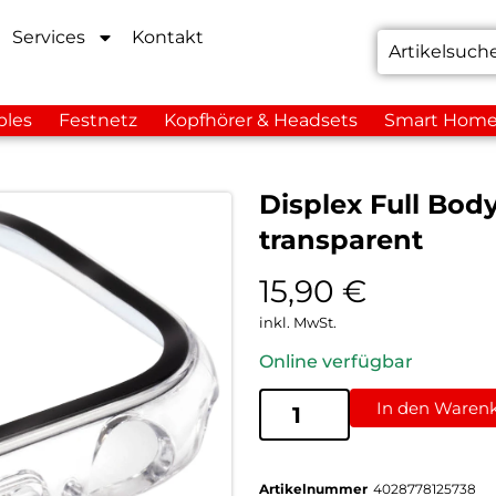
Services
Kontakt
bles
Festnetz
Kopfhörer & Headsets
Smart Hom
Displex Full Bod
transparent
15,90
€
inkl. MwSt.
Online verfügbar
In den Waren
Artikelnummer
4028778125738