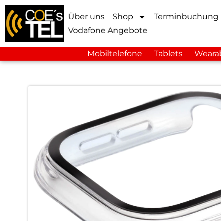
Über uns
Shop
Terminbuchung
Vodafone Angebote
Mobiltelefone
Tablets
Weara