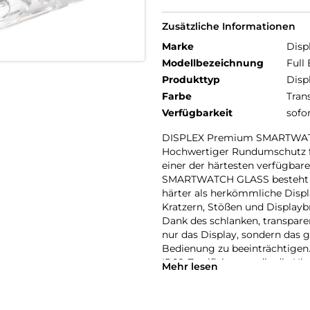
Zusätzliche Informationen
Marke
Disp
Modellbezeichnung
Full
Produkttyp
Disp
Farbe
Tran
Verfügbarkeit
sofo
DISPLEX Premium SMARTWAT
Hochwertiger Rundumschutz fü
einer der härtesten verfügba
SMARTWATCH GLASS besteht au
härter als herkömmliche Displ
Kratzern, Stößen und Displayb
Dank des schlanken, transpar
nur das Display, sondern das 
Bedienung zu beeinträchtigen.
IP68-Zertifizierung, die die Uh
Mehr lesen
sportliche Aktivitäten, Outdo
Eine High-Tech-Anti-Fingerpr
erleichtert die Reinigung, wäh