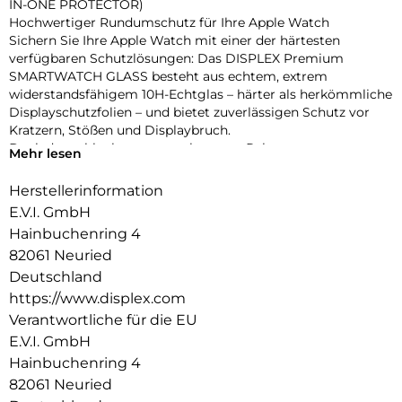
IN-ONE PROTECTOR)
Hochwertiger Rundumschutz für Ihre Apple Watch
Sichern Sie Ihre Apple Watch mit einer der härtesten
verfügbaren Schutzlösungen: Das DISPLEX Premium
SMARTWATCH GLASS besteht aus echtem, extrem
widerstandsfähigem 10H-Echtglas – härter als herkömmliche
Displayschutzfolien – und bietet zuverlässigen Schutz vor
Kratzern, Stößen und Displaybruch.
Dank des schlanken, matt-schwarzen Rahmens aus
Mehr lesen
stoßfestem Polycarbonat wird nicht nur das Display,
sondern das gesamte Gehäuse geschützt – ohne aufzutragen
Herstellerinformation
oder die Bedienung zu beeinträchtigen. Die integrierte
E.V.I. GmbH
umlaufende Dichtung sorgt für eine IP68-Zertifizierung, die
Hainbuchenring 4
die Uhr effektiv vor Wasser und Staub schützt – ideal für
82061 Neuried
sportliche Aktivitäten, Outdoor-Einsätze und den täglichen
Gebrauch.
Deutschland
Eine High-Tech-Anti-Fingerprint-Beschichtung reduziert
https://www.displex.com
Fingerabdrücke und erleichtert die Reinigung, während die
Verantwortliche für die EU
reaktionsschnelle Touch- und Button-Bedienung vollständig
E.V.I. GmbH
erhalten bleibt. Die Uhr lässt sich zudem komfortabel laden,
Hainbuchenring 4
ohne den Schutz entfernen zu müssen. Dank Snap-On-
Technologie ist die Montage ebenso einfach wie die
82061 Neuried
Entfernung – ganz ohne Werkzeug.