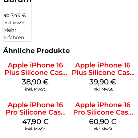
ab 7,49 €
inkl. MwSt.
Mehr
erfahren
Ähnliche Produkte
Apple iPhone 16
Apple iPhone 16
Plus Silicone Case
Plus Silicone Case
MagSafe Denim
MagSafe Plum
38,90
€
39,90
€
inkl. MwSt.
inkl. MwSt.
Apple iPhone 16
Apple iPhone 16
Pro Silicone Case
Pro Silicone Case
MagSafe Denim
MagSafe Stone
47,90
€
60,90
€
Gray
inkl. MwSt.
inkl. MwSt.