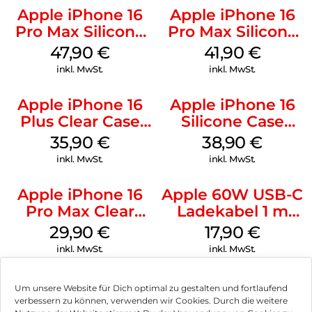
Apple iPhone 16
Apple iPhone 16
Pro Max Silicone
Pro Max Silicone
Case MagSafe
Case MagSafe
47,90
€
41,90
€
Black
Ultramarine
inkl. MwSt.
inkl. MwSt.
Apple iPhone 16
Apple iPhone 16
Plus Clear Case
Silicone Case
MagSafe
MagSafe
35,90
€
38,90
€
Transparent
Ultramarine
inkl. MwSt.
inkl. MwSt.
Apple iPhone 16
Apple 60W USB-C
Pro Max Clear
Ladekabel 1 m
Case MagSafe
Weiß
29,90
€
17,90
€
Transparent
inkl. MwSt.
inkl. MwSt.
Um unsere Website für Dich optimal zu gestalten und fortlaufend
verbessern zu können, verwenden wir Cookies. Durch die weitere