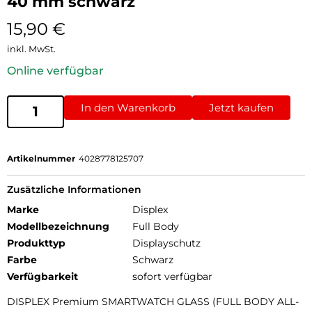
40 mm schwarz
15,90
€
inkl. MwSt.
Online verfügbar
In den Warenkorb
Jetzt kaufen
Artikelnummer
4028778125707
Zusätzliche Informationen
Marke
Displex
Modellbezeichnung
Full Body
Produkttyp
Displayschutz
Farbe
Schwarz
Verfügbarkeit
sofort verfügbar
DISPLEX Premium SMARTWATCH GLASS (FULL BODY ALL-