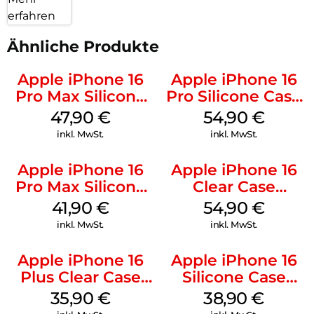
erfahren
Ähnliche Produkte
Apple iPhone 16
Apple iPhone 16
Pro Max Silicone
Pro Silicone Case
Case MagSafe
MagSafe Black
47,90
€
54,90
€
Black
inkl. MwSt.
inkl. MwSt.
Apple iPhone 16
Apple iPhone 16
Pro Max Silicone
Clear Case
Case MagSafe
MagSafe
41,90
€
54,90
€
Ultramarine
Transparent
inkl. MwSt.
inkl. MwSt.
Apple iPhone 16
Apple iPhone 16
Plus Clear Case
Silicone Case
MagSafe
MagSafe
35,90
€
38,90
€
Transparent
Ultramarine