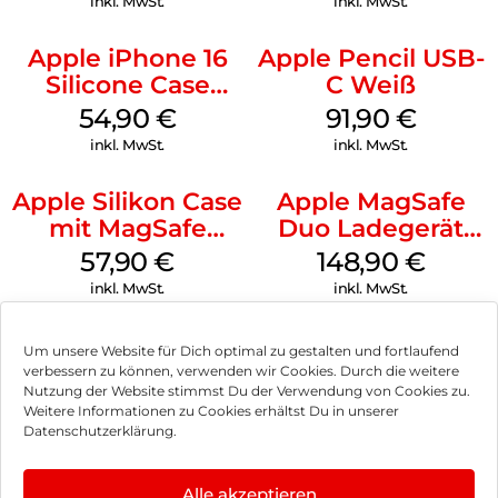
inkl. MwSt.
inkl. MwSt.
Apple iPhone 16
Apple Pencil USB-
Silicone Case
C Weiß
MagSafe Lake
54,90
€
91,90
€
Green
inkl. MwSt.
inkl. MwSt.
Apple Silikon Case
Apple MagSafe
mit MagSafe
Duo Ladegerät
iPhone 14 Pro
Weiß
57,90
€
148,90
€
(PRODUCT)RED
inkl. MwSt.
inkl. MwSt.
Um unsere Website für Dich optimal zu gestalten und fortlaufend
verbessern zu können, verwenden wir Cookies. Durch die weitere
Nutzung der Website stimmst Du der Verwendung von Cookies zu.
Impressum
Weitere Informationen zu Cookies erhältst Du in unserer
Datenschutzerklärung.
AGB
Datenschutz
Alle akzeptieren