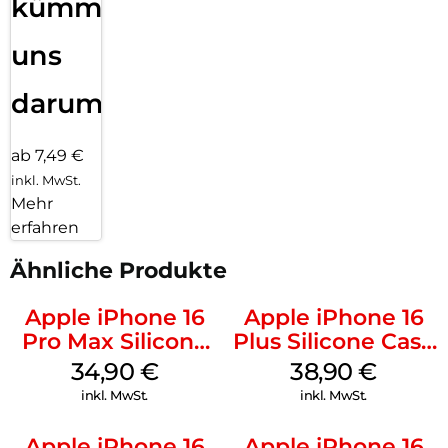
kümmern
uns
darum!
ab 7,49 €
inkl. MwSt.
Mehr
erfahren
Ähnliche Produkte
Apple iPhone 16
Apple iPhone 16
Pro Max Silicone
Plus Silicone Case
Case MagSafe
MagSafe Denim
34,90
€
38,90
€
Denim
inkl. MwSt.
inkl. MwSt.
Apple iPhone 16
Apple iPhone 16