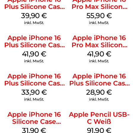
Plus Silicone Case
Pro Max Silicone
MagSafe Plum
Case MagSafe
39,90
€
55,90
€
Stone Gray
inkl. MwSt.
inkl. MwSt.
Apple iPhone 16
Apple iPhone 16
Plus Silicone Case
Pro Max Silicone
MagSafe Stone
Case MagSafe
41,90
€
41,90
€
Gray
Ultramarine
inkl. MwSt.
inkl. MwSt.
Apple iPhone 16
Apple iPhone 16
Plus Silicone Case
Plus Silicone Case
MagSafe Lake
MagSafe Black
33,90
€
28,90
€
Green
inkl. MwSt.
inkl. MwSt.
Apple iPhone 16
Apple Pencil USB-
Silicone Case
C Weiß
MagSafe Fuchsia
31,90
€
91,90
€