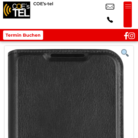
COE’s-tel
Termin Buchen