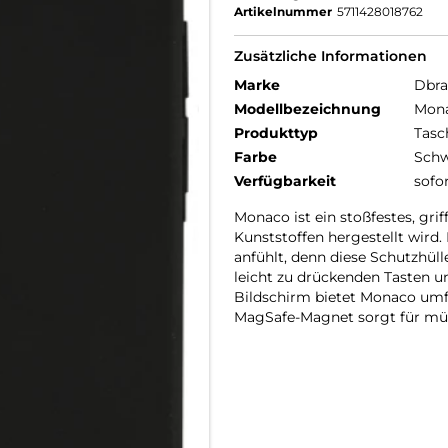
Artikelnummer
5711428018762
Zusätzliche Informationen
Marke
Dbr
Modellbezeichnung
Mon
Produkttyp
Tasc
Farbe
Schw
Verfügbarkeit
sofo
Monaco ist ein stoßfestes, gri
Kunststoffen hergestellt wird. 
anfühlt, denn diese Schutzhüll
leicht zu drückenden Tasten 
Bildschirm bietet Monaco umfa
MagSafe-Magnet sorgt für müh