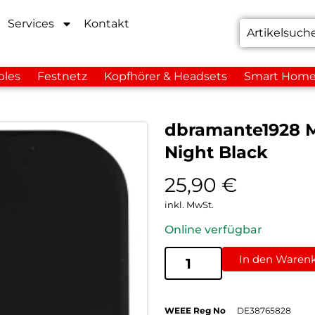
Services
Kontakt
bles
Festnetz
Kopfhörer & Headsets
Smart Hom
dbramante1928 M
Night Black
25,90
€
inkl. MwSt.
Online verfügbar
In den Waren
WEEE Reg No
DE38765828