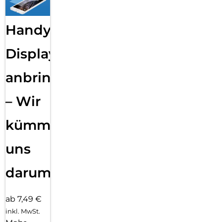
Handy
Displayfolie
anbringen
– Wir
kümmern
uns
darum!
ab 7,49 €
inkl. MwSt.