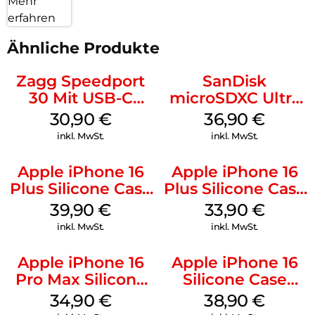
Mehr
erfahren
Ähnliche Produkte
Zagg Speedport
SanDisk
30 Mit USB-C
microSDXC Ultra
Kabel Weiß
128 GB + Adapter
30,90
€
36,90
€
Mobile
inkl. MwSt.
inkl. MwSt.
Apple iPhone 16
Apple iPhone 16
Plus Silicone Case
Plus Silicone Case
MagSafe Plum
MagSafe Lake
39,90
€
33,90
€
Green
inkl. MwSt.
inkl. MwSt.
Apple iPhone 16
Apple iPhone 16
Pro Max Silicone
Silicone Case
Case MagSafe
MagSafe
34,90
€
38,90
€
Denim
Ultramarine