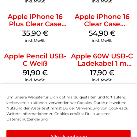
inkl. MwSt.
inkl. MwSt.
Apple iPhone 16
Apple iPhone 16
Plus Clear Case
Clear Case
MagSafe
MagSafe
35,90
€
54,90
€
Transparent
Transparent
inkl. MwSt.
inkl. MwSt.
Apple Pencil USB-
Apple 60W USB-C
C Weiß
Ladekabel 1 m
Weiß
91,90
€
17,90
€
inkl. MwSt.
inkl. MwSt.
Um unsere Website für Dich optimal zu gestalten und fortlaufend
verbessern zu können, verwenden wir Cookies. Durch die weitere
Nutzung der Website stimmst Du der Verwendung von Cookies zu.
Impressum
Weitere Informationen zu Cookies erhältst Du in unserer
Datenschutzerklärung.
AGB
Datenschutz
Alle akzeptieren