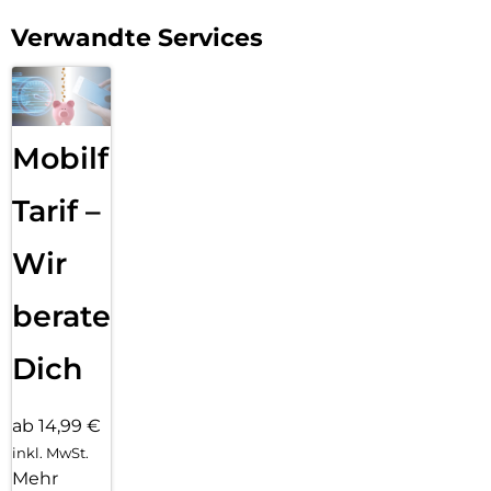
Aussehen Ihres Telefons zu zeigen und gleichzeitig einen
Verwandte Services
robusten Schutz zu genießen.
Mobilfunk
Tarif –
Wir
beraten
Dich
ab 14,99 €
inkl. MwSt.
Mehr