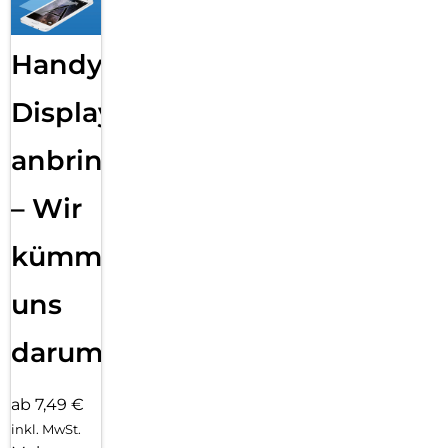
Handy
Displayfolie
anbringen
– Wir
kümmern
uns
darum!
ab 7,49 €
inkl. MwSt.