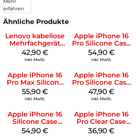
Mehr
erfahren
Ähnliche Produkte
Lenovo kabellose
Apple iPhone 16
Mehrfachgerät
Pro Silicone Case
Luna Grey
MagSafe Black
42,90
€
54,90
€
inkl. MwSt.
inkl. MwSt.
Apple iPhone 16
Apple iPhone 16
Pro Max Silicone
Pro Silicone Case
Case MagSafe
MagSafe Denim
55,90
€
47,90
€
Stone Gray
inkl. MwSt.
inkl. MwSt.
Apple iPhone 16
Apple iPhone 16
Silicone Case
Pro Clear Case
MagSafe Lake
MagSafe
54,90
€
36,90
€