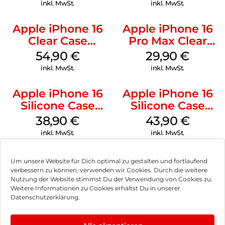
Green
Transparent
inkl. MwSt.
inkl. MwSt.
Apple iPhone 16
Apple iPhone 16
Clear Case
Pro Max Clear
MagSafe
Case MagSafe
54,90
€
29,90
€
Transparent
Transparent
inkl. MwSt.
inkl. MwSt.
Apple iPhone 16
Apple iPhone 16
Silicone Case
Silicone Case
MagSafe
MagSafe Plum
38,90
€
43,90
€
Ultramarine
inkl. MwSt.
inkl. MwSt.
Um unsere Website für Dich optimal zu gestalten und fortlaufend
verbessern zu können, verwenden wir Cookies. Durch die weitere
Nutzung der Website stimmst Du der Verwendung von Cookies zu.
Impressum
Weitere Informationen zu Cookies erhältst Du in unserer
Datenschutzerklärung.
AGB
Datenschutz