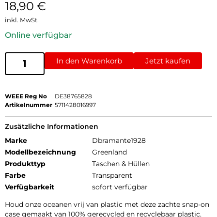
18,90
€
inkl. MwSt.
Online verfügbar
In den Warenkorb
Jetzt kaufen
WEEE Reg No
DE38765828
Artikelnummer
5711428016997
Zusätzliche Informationen
Marke
Dbramante1928
Modellbezeichnung
Greenland
Produkttyp
Taschen & Hüllen
Farbe
Transparent
Verfügbarkeit
sofort verfügbar
Houd onze oceanen vrij van plastic met deze zachte snap-on
case gemaakt van 100% gerecycled en recyclebaar plastic.