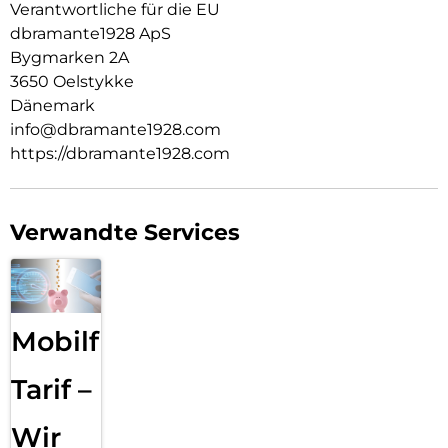
Verantwortliche für die EU
Rundum-Schutzhülle zum Schutz des Smartphones vor
dbramante1928 ApS
Beschädigungen.
Bygmarken 2A
3650 Oelstykke
Dänemark
info@dbramante1928.com
https://dbramante1928.com
Verwandte Services
Mobilfunk
Tarif –
Wir