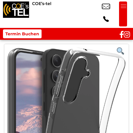
COE’s-tel
Termin Buchen