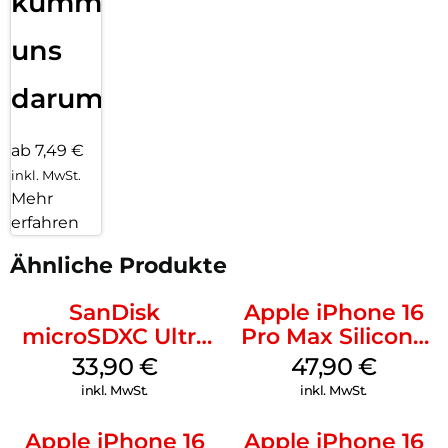
kümmern
uns
darum!
ab 7,49 €
inkl. MwSt.
Mehr
erfahren
Ähnliche Produkte
SanDisk
Apple iPhone 16
microSDXC Ultra
Pro Max Silicone
128 GB + Adapter
Case MagSafe
33,90
€
47,90
€
Mobile
Black
inkl. MwSt.
inkl. MwSt.
Apple iPhone 16
Apple iPhone 16