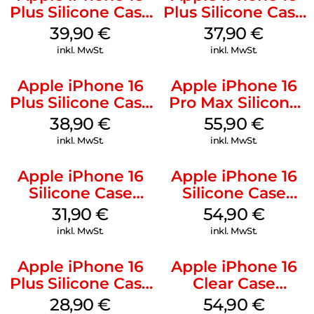
Plus Silicone Case
Plus Silicone Case
MagSafe Plum
MagSafe Lake
39,90
€
37,90
€
Green
inkl. MwSt.
inkl. MwSt.
Apple iPhone 16
Apple iPhone 16
Plus Silicone Case
Pro Max Silicone
MagSafe Denim
Case MagSafe
38,90
€
55,90
€
Stone Gray
inkl. MwSt.
inkl. MwSt.
Apple iPhone 16
Apple iPhone 16
Silicone Case
Silicone Case
MagSafe Fuchsia
MagSafe Black
31,90
€
54,90
€
inkl. MwSt.
inkl. MwSt.
Apple iPhone 16
Apple iPhone 16
Plus Silicone Case
Clear Case
MagSafe Black
MagSafe
28,90
€
54,90
€