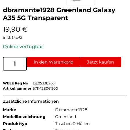
dbramante1928 Greenland Galaxy
A35 5G Transparent
19,90
€
inkl. MwSt.
Online verfügbar
In den Warenkorb
Jetzt kaufen
WEEE Reg No
DE95338265
Artikelnummer
5711428061300
Zusätzliche Informationen
Marke
Dbramante1928
Modellbezeichnung
Greenland
Produkttyp
Taschen & Hüllen