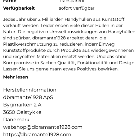
Farbe
Transparent
Verfügbarkeit
sofort verfügbar
Jedes Jahr über 2 Milliarden Handyhüllen aus Kunststoff
verkauft werden. Leider enden viele dieser Hüllen in der
Natur. Die negativen Umweltauswirkungen von Handyhüllen
sind spürbar. dbramante1928 arbeitet daran, die
Plastikverschmutzung zu reduzieren, indemEinweg
Kunststoffprodukte durch Produkte aus wiedergewonnenen
und recycelten Materialien ersetzt werden. Und das ohne
Kompromisse in Sachen Qualität, Funktionalität und Design.
Lassen Sie uns gemeinsam etwas Positives bewirken.
Mehr lesen
100 % RECYCLING KUNSTSTOFF:
Herstellerinformation
Wir verwenden ausschließlich GRS zertifizierten
Recyclingkunststoff. So können wir mit Sicherheit wissen,
dbramante1928 ApS
dass unsere Produkte so sind, wie wir sie bewerben.
Bygmarken 2 A
3650 Oelstykke
KOMPATIBEL MIT KABELLOSEM LADEN :
Dänemark
Diese Handyhülle ist mit kabellosem Laden kompatibel.
webshop@dbramante1928.com
DESIGN MIT FOKUS AUF SCHUTZ :
https://dbramante1928.com