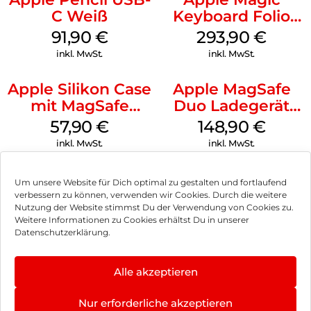
C Weiß
Keyboard Folio
iPad 10.9″ (10.Gen.)
91,90
€
293,90
€
Weiß
inkl. MwSt.
inkl. MwSt.
Apple Silikon Case
Apple MagSafe
mit MagSafe
Duo Ladegerät
iPhone 14 Pro
Weiß
57,90
€
148,90
€
(PRODUCT)RED
inkl. MwSt.
inkl. MwSt.
Um unsere Website für Dich optimal zu gestalten und fortlaufend
verbessern zu können, verwenden wir Cookies. Durch die weitere
Nutzung der Website stimmst Du der Verwendung von Cookies zu.
Impressum
Weitere Informationen zu Cookies erhältst Du in unserer
Datenschutzerklärung.
AGB
Datenschutz
Alle akzeptieren
Vertrag widerrufen
Nur erforderliche akzeptieren