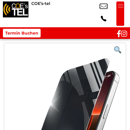
COE’s-tel
Termin Buchen