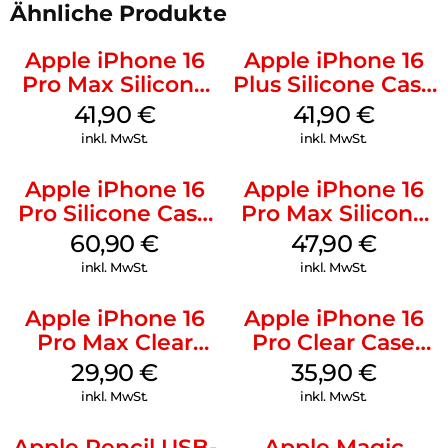
Ähnliche Produkte
Apple iPhone 16
Apple iPhone 16
Pro Max Silicone
Plus Silicone Case
Case MagSafe
MagSafe Stone
41,90
€
41,90
€
Ultramarine
Gray
inkl. MwSt.
inkl. MwSt.
Apple iPhone 16
Apple iPhone 16
Pro Silicone Case
Pro Max Silicone
MagSafe Stone
Case MagSafe
60,90
€
47,90
€
Gray
Black
inkl. MwSt.
inkl. MwSt.
Apple iPhone 16
Apple iPhone 16
Pro Max Clear
Pro Clear Case
Case MagSafe
MagSafe
29,90
€
35,90
€
Transparent
Transparent
inkl. MwSt.
inkl. MwSt.
Apple Pencil USB-
Apple Magic