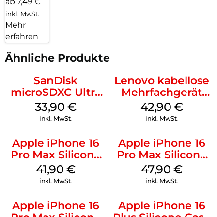
ab 7,49 €
inkl. MwSt.
Mehr
erfahren
Ähnliche Produkte
SanDisk
Lenovo kabellose
microSDXC Ultra
Mehrfachgerät
128 GB + Adapter
Luna Grey
33,90
€
42,90
€
Mobile
inkl. MwSt.
inkl. MwSt.
Apple iPhone 16
Apple iPhone 16
Pro Max Silicone
Pro Max Silicone
Case MagSafe
Case MagSafe
41,90
€
47,90
€
Ultramarine
Black
inkl. MwSt.
inkl. MwSt.
Apple iPhone 16
Apple iPhone 16