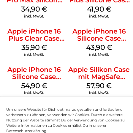
Pro Max Silicone
Plus Silicone Case
Case MagSafe
MagSafe Stone
34,90
€
41,90
€
Denim
Gray
inkl. MwSt.
inkl. MwSt.
Apple iPhone 16
Apple iPhone 16
Plus Clear Case
Silicone Case
MagSafe
MagSafe Plum
35,90
€
43,90
€
Transparent
inkl. MwSt.
inkl. MwSt.
Apple iPhone 16
Apple Silikon Case
Silicone Case
mit MagSafe
MagSafe Lake
iPhone 14 Pro
54,90
€
57,90
€
Green
(PRODUCT)RED
inkl. MwSt.
inkl. MwSt.
Um unsere Website für Dich optimal zu gestalten und fortlaufend
verbessern zu können, verwenden wir Cookies. Durch die weitere
Nutzung der Website stimmst Du der Verwendung von Cookies zu.
Impressum
Weitere Informationen zu Cookies erhältst Du in unserer
Datenschutzerklärung.