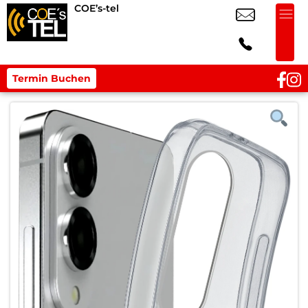
COE’s-tel
Termin Buchen