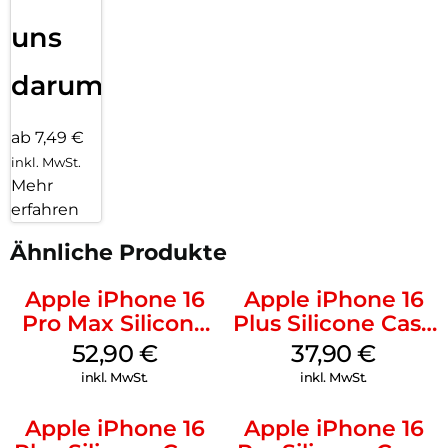
uns
darum!
ab 7,49 €
inkl. MwSt.
Mehr
erfahren
Ähnliche Produkte
Apple iPhone 16
Apple iPhone 16
Pro Max Silicone
Plus Silicone Case
Case MagSafe
MagSafe Lake
52,90
€
37,90
€
Black
Green
inkl. MwSt.
inkl. MwSt.
Apple iPhone 16
Apple iPhone 16