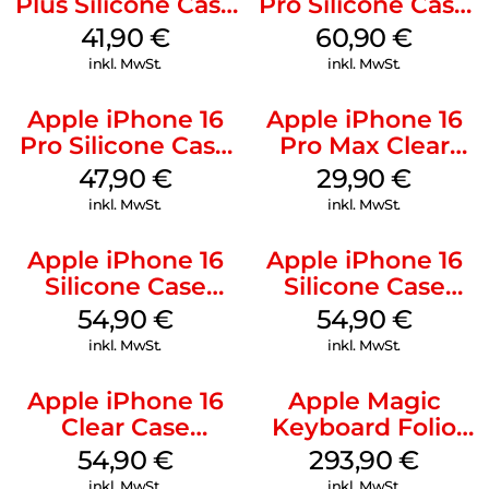
Plus Silicone Case
Pro Silicone Case
MagSafe Stone
MagSafe Stone
41,90
€
60,90
€
Gray
Gray
inkl. MwSt.
inkl. MwSt.
Apple iPhone 16
Apple iPhone 16
Pro Silicone Case
Pro Max Clear
MagSafe Denim
Case MagSafe
47,90
€
29,90
€
Transparent
inkl. MwSt.
inkl. MwSt.
Apple iPhone 16
Apple iPhone 16
Silicone Case
Silicone Case
MagSafe Black
MagSafe Lake
54,90
€
54,90
€
Green
inkl. MwSt.
inkl. MwSt.
Apple iPhone 16
Apple Magic
Clear Case
Keyboard Folio
MagSafe
iPad 10.9″ (10.Gen.)
54,90
€
293,90
€
Transparent
Weiß
inkl. MwSt.
inkl. MwSt.