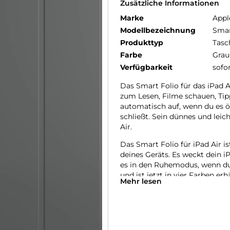
Zusätzliche Informationen
Marke
Appl
Modellbezeichnung
Smar
Produkttyp
Tasc
Farbe
Grau
Verfügbarkeit
sofo
Das Smart Folio für das iPad 
zum Lesen, Filme schauen, Tip
automatisch auf, wenn du es ö
schließt. Sein dünnes und leic
Air.
Das Smart Folio für iPad Air i
deines Geräts. Es weckt dein i
es in den Ruhemodus, wenn du 
und ist jetzt in vier Farben er
Mehr lesen
noch genauer anpassen kannst
noch angenehmer und immers