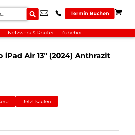
Termin Buchen
e
Netzwerk & Router
Zubehör
 iPad Air 13″ (2024) Anthrazit
korb
Jetzt kaufen