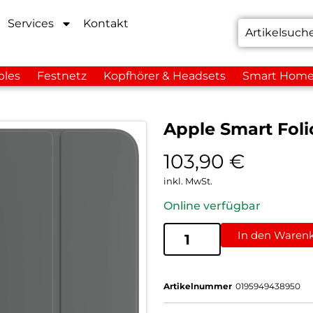
Services
Kontakt
bles
Festnetz
Kopfhörer & Headsets
Smart Hom
Apple Smart Folio
103,90
€
inkl. MwSt.
Online verfügbar
In den Waren
Artikelnummer
0195949438950