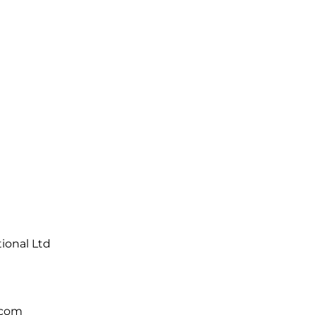
tional Ltd
.com