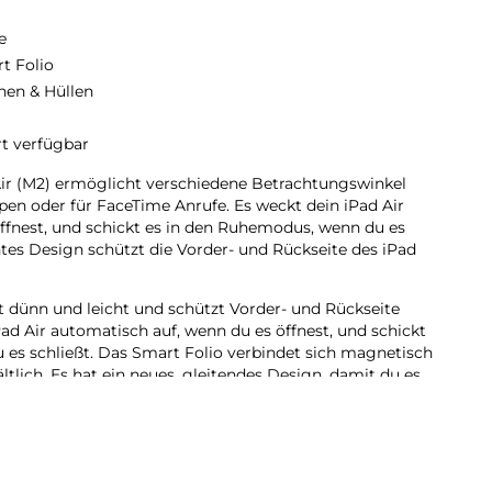
e
t Folio
hen & Hüllen
rt verfügbar
Air (M2) ermöglicht verschiedene Betrachtungswinkel
pen oder für FaceTime Anrufe. Es weckt dein iPad Air
ffnest, und schickt es in den Ruhemodus, wenn du es
htes Design schützt die Vorder- und Rückseite des iPad
st dünn und leicht und schützt Vorder- und Rückseite
Pad Air automatisch auf, wenn du es öffnest, und schickt
es schließt. Das Smart Folio verbindet sich magnetisch
hältlich. Es hat ein neues, gleitendes Design, damit du es
. Das macht Lesen, Filmesehen und FaceTime Anrufe
iver.