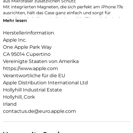
aus Mikro­faser zusätzlichen Schutz.
Mit integrierten Magneten, die sich perfekt am iPhone 17e
ausrichten, hält das Case ganz einfach und sorgt für
schnelleres kabelloses Laden. Lass dein iPhone beim Laden
Mehr lesen
einfach im Case und docke dein MagSafe Ladegerät an oder
leg es auf dein Qi2 zertifiziertes Ladegerät.
Herstellerinformation
Wie jedes von Apple entwickelte Case durchläuft es im Laufe
Apple Inc.
des Design‑ und Fertigungs­prozesses Tausende von
One Apple Park Way
Teststunden. Deshalb sieht es nicht nur großartig aus,
CA 95014 Cupertino
sondern ist auch dafür gemacht, dein iPhone vor Kratzern
und bei Stürzen zu schützen.
Vereinigte Staaten von Amerika
https://www.apple.com
Verantwortliche für die EU
Apple Distribution International Ltd
Hollyhill Industrial Estate
Hollyhill, Cork
Irland
contactus.de@euro.apple.com