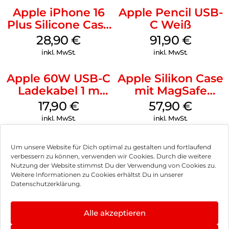
Apple iPhone 16
Apple Pencil USB-
Plus Silicone Case
C Weiß
MagSafe Black
28,90
€
91,90
€
inkl. MwSt.
inkl. MwSt.
Apple 60W USB-C
Apple Silikon Case
Ladekabel 1 m
mit MagSafe
Weiß
iPhone 14 Pro
17,90
€
57,90
€
(PRODUCT)RED
inkl. MwSt.
inkl. MwSt.
Um unsere Website für Dich optimal zu gestalten und fortlaufend
verbessern zu können, verwenden wir Cookies. Durch die weitere
Nutzung der Website stimmst Du der Verwendung von Cookies zu.
Impressum
Weitere Informationen zu Cookies erhältst Du in unserer
Datenschutzerklärung.
AGB
Datenschutz
Alle akzeptieren