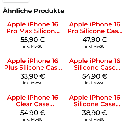
Ähnliche Produkte
Apple iPhone 16
Apple iPhone 16
Pro Max Silicone
Pro Silicone Case
Case MagSafe
MagSafe Denim
55,90
€
47,90
€
Stone Gray
inkl. MwSt.
inkl. MwSt.
Apple iPhone 16
Apple iPhone 16
Plus Silicone Case
Silicone Case
MagSafe Lake
MagSafe Black
33,90
€
54,90
€
Green
inkl. MwSt.
inkl. MwSt.
Apple iPhone 16
Apple iPhone 16
Clear Case
Silicone Case
MagSafe
MagSafe
54,90
€
38,90
€
Transparent
Ultramarine
inkl. MwSt.
inkl. MwSt.