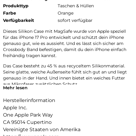
Produkttyp
Taschen & Hüllen
Farbe
Orange
Verfügbarkeit
sofort verfügbar
Dieses Silikon Case mit MagSafe wurde von Apple speziell
für das iPhone 17 Pro entwickelt und schützt dein iPhone
genauso gut, wie es aussieht. Und es lässt sich sicher am
Crossbody Band befestigen, damit du dein iPhone einfach
freihändig tragen kannst.
Das Case besteht zu 45 % aus recyceltem Silikon­material.
Seine glatte, weiche Außenseite fühlt sich gut an und liegt
genauso in der Hand. Und innen bietet ein weiches Futter
aus Mikrofaser zusätzlichen Schutz.
Mehr lesen
Dieses Case funktioniert nahtlos mit der Kamera­steuerung.
Herstellerinformation
Es kommt mit Saphirglas mit einer leitenden Schicht, die die
Bewegungen deines Fingers zur Kamerasteuerung
Apple Inc.
überträgt.
One Apple Park Way
CA 95014 Cupertino
Mit integrierten Magneten, die sich perfekt am iPhone 17 Pro
ausrichten, hält das Case ganz einfach und sorgt für
Vereinigte Staaten von Amerika
schnelleres kabel­loses Laden. Lass dein iPhone beim Laden