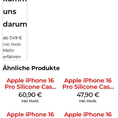
uns
darum!
ab 7,49 €
inkl. MwSt.
Mehr
erfahren
Ähnliche Produkte
Apple iPhone 16
Apple iPhone 16
Pro Silicone Case
Pro Silicone Case
MagSafe Stone
MagSafe Denim
60,90
€
47,90
€
Gray
inkl. MwSt.
inkl. MwSt.
Apple iPhone 16
Apple iPhone 16