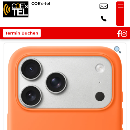
COE’s-tel
Termin Buchen