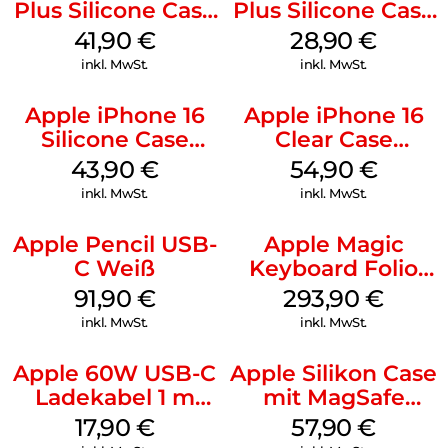
Plus Silicone Case
Plus Silicone Case
MagSafe Stone
MagSafe Black
41,90
€
28,90
€
Gray
inkl. MwSt.
inkl. MwSt.
Apple iPhone 16
Apple iPhone 16
Silicone Case
Clear Case
MagSafe Plum
MagSafe
43,90
€
54,90
€
Transparent
inkl. MwSt.
inkl. MwSt.
Apple Pencil USB-
Apple Magic
C Weiß
Keyboard Folio
iPad 10.9″ (10.Gen.)
91,90
€
293,90
€
Weiß
inkl. MwSt.
inkl. MwSt.
Apple 60W USB-C
Apple Silikon Case
Ladekabel 1 m
mit MagSafe
Weiß
iPhone 14 Pro
17,90
€
57,90
€
(PRODUCT)RED