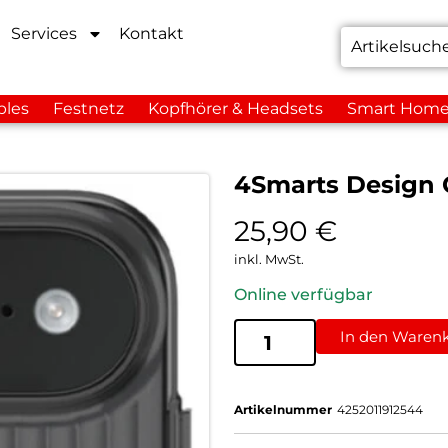
Services
Kontakt
bles
Festnetz
Kopfhörer & Headsets
Smart Hom
4Smarts Design 
25,90
€
inkl. MwSt.
Online verfügbar
In den Waren
Artikelnummer
4252011912544