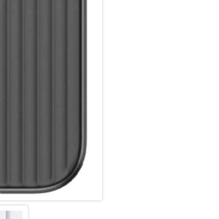
Format des iPhones zu beeintr
Transparent-matte Rückseite mi
Die transparente Rückseite mi
modernen, technischen Stil, de
hervorragend anfühlt.