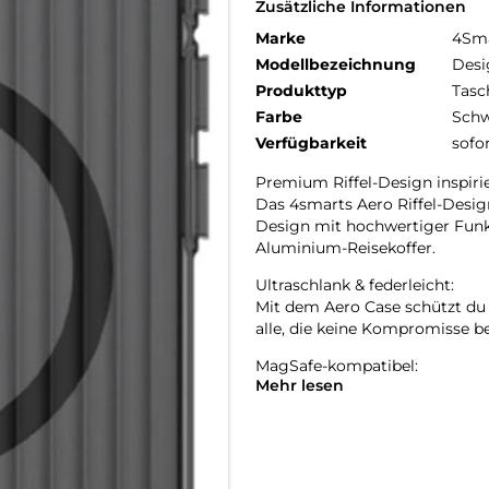
Zusätzliche Informationen
Marke
4Sm
Modellbezeichnung
Desi
Produkttyp
Tasc
Farbe
Schw
Verfügbarkeit
sofo
Premium Riffel-Design inspiri
Das 4smarts Aero Riffel-Desig
Design mit hochwertiger Funkt
Aluminium-Reisekoffer.
Ultraschlank & federleicht:
Mit dem Aero Case schützt du d
alle, die keine Kompromisse b
MagSafe-kompatibel:
Mehr lesen
MagSafe-kompatibel und kabell
Magnetring ermöglicht nahtl
Griffige Anti-Rutsch-Kanten:
Die griffigen Anti-Rutsch-Kant