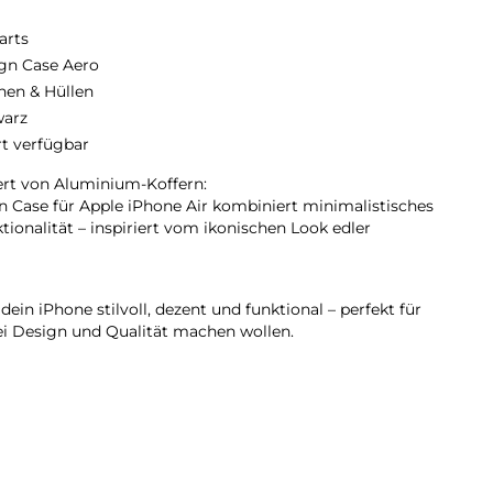
arts
gn Case Aero
hen & Hüllen
arz
rt verfügbar
ert von Aluminium-Koffern:
n Case für Apple iPhone Air kombiniert minimalistisches
ionalität – inspiriert vom ikonischen Look edler
ein iPhone stilvoll, dezent und funktional – perfekt für
ei Design und Qualität machen wollen.
ose Ladefunktion? Selbstverständlich. Der integrierte
oses Andocken von Zubehör und Ladegeräten.
en sorgen für sicheren Halt im Alltag, ohne das schlanke