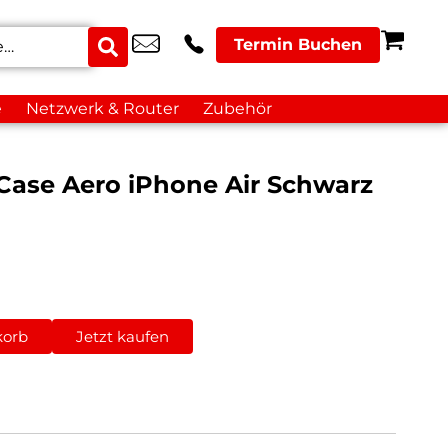
Termin Buchen
e
Netzwerk & Router
Zubehör
Case Aero iPhone Air Schwarz
korb
Jetzt kaufen