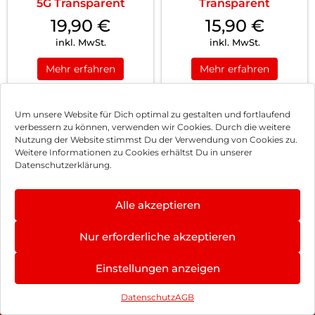
5G Transparent
Transparent
19,90
€
15,90
€
inkl. MwSt.
inkl. MwSt.
Mehr erfahren
Mehr erfahren
Um unsere Website für Dich optimal zu gestalten und fortlaufend
verbessern zu können, verwenden wir Cookies. Durch die weitere
Nutzung der Website stimmst Du der Verwendung von Cookies zu.
Impressum
Weitere Informationen zu Cookies erhältst Du in unserer
Datenschutzerklärung.
AGB
Datenschutz
Alle akzeptieren
Vertrag widerrufen
Nur erforderliche akzeptieren
Hinweis zur Batterieentsorgung
Einstellungen anzeigen
Newsletter
Datenschutz
AGB
©
2026
, Brodos AG – All Rights Reserved.