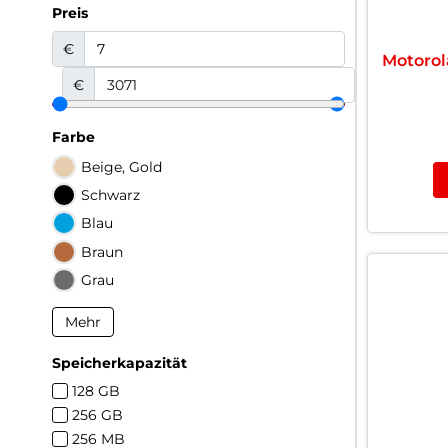
Preis
€
Motorol
€
Farbe
Beige, Gold
Schwarz
Blau
Braun
Grau
Mehr
Speicherkapazität
128 GB
256 GB
256 MB