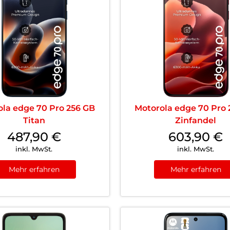
ola edge 70 Pro 256 GB
Motorola edge 70 Pro 
Titan
Zinfandel
487,90
€
603,90
€
inkl. MwSt.
inkl. MwSt.
Mehr erfahren
Mehr erfahren