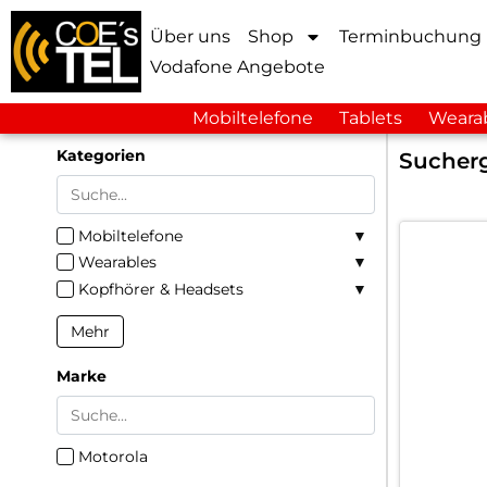
Über uns
Shop
Terminbuchung
Vodafone Angebote
Mobiltelefone
Tablets
Weara
Kategorien
Sucherg
Mobiltelefone
Wearables
Kopfhörer & Headsets
Mehr
Marke
Motorola