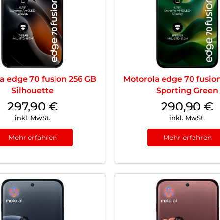
a edge 70 fusion 256 GB
Motorola edge 70 fusio
Silhouette
Sporting Green
297,90
€
290,90
€
inkl. MwSt.
inkl. MwSt.
Mehr erfahren
Mehr erfahren