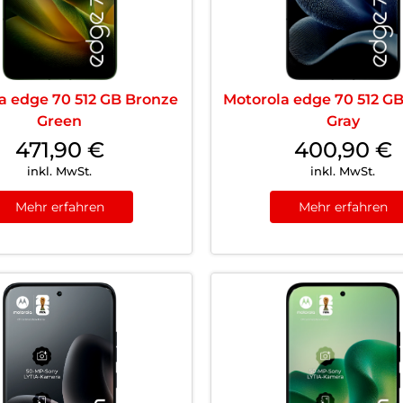
a edge 70 512 GB Bronze
Motorola edge 70 512 G
Green
Gray
471,90
€
400,90
€
inkl. MwSt.
inkl. MwSt.
Mehr erfahren
Mehr erfahren