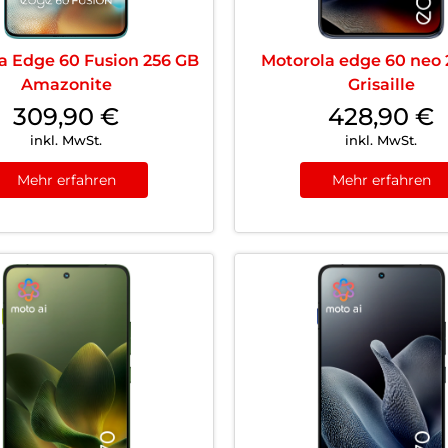
a Edge 60 Fusion 256 GB
Motorola edge 60 neo
Amazonite
Grisaille
309,90
€
428,90
€
inkl. MwSt.
inkl. MwSt.
Mehr erfahren
Mehr erfahren