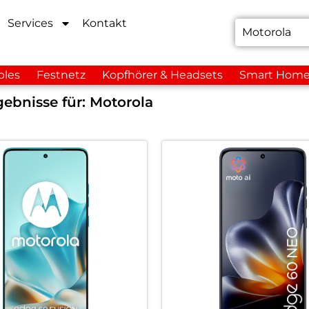
Services
Kontakt
bles
Festnetz
Kopfhörer & Headsets
Smart Hom
ebnisse für:
Motorola